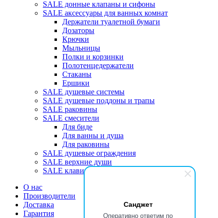
SALE донные клапаны и сифоны
SALE аксессуары для ванных комнат
Держатели туалетной бумаги
Дозаторы
Крючки
Мыльницы
Полки и корзинки
Полотенцедержатели
Стаканы
Ершики
SALE душевые системы
SALE душевые поддоны и трапы
SALE раковины
SALE смесители
Для биде
Для ванны и душа
Для раковины
SALE душевые ограждения
SALE верхние души
SALE клавиши
О нас
Производители
Санджет
Доставка
Гарантия
Оперативно ответим по