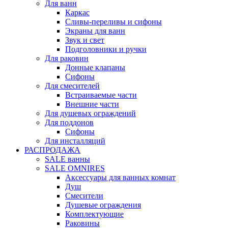
Для ванн
Каркас
Сливы-переливы и сифоны
Экраны для ванн
Звук и свет
Подголовники и ручки
Для раковин
Донные клапаны
Сифоны
Для смесителей
Встраиваемые части
Внешние части
Для душевых ограждений
Для поддонов
Сифоны
Для инсталляций
РАСПРОДАЖА
SALE ванны
SALE OMNIRES
Аксессуары для ванных комнат
Душ
Смесители
Душевые ограждения
Комплектующие
Раковины