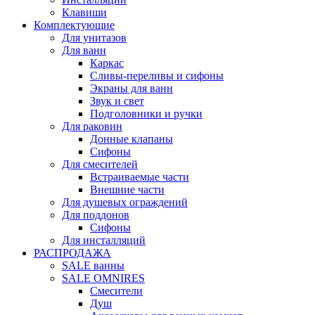
Клавиши
Комплектующие
Для унитазов
Для ванн
Каркас
Сливы-переливы и сифоны
Экраны для ванн
Звук и свет
Подголовники и ручки
Для раковин
Донные клапаны
Сифоны
Для смесителей
Встраиваемые части
Внешние части
Для душевых ограждений
Для поддонов
Сифоны
Для инсталляций
РАСПРОДАЖА
SALE ванны
SALE OMNIRES
Смесители
Душ