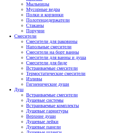
Мыльницы
Мусорные ведра
Полки и корзинки
Полотенцедержатели
Стаканы
Поручни
Смесители
Смесители для раковины
Напольные смесители
Смесители на борт ванны
Смесители для ванны и душа
Смесители для биде
Встраиваемые смесители
Термостатические смесители
Изливы
Гигиенические души
Душ
Встраиваемые смесители
Душевые системы
Встраиваемые комплекты
Душевые гарнитуры
Верхние души
Душевые лейки
Душевые панели
Душевые шланги