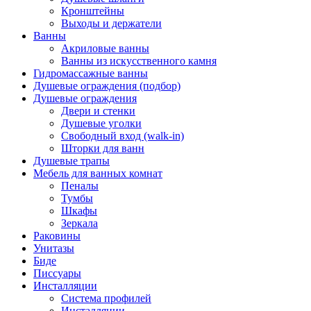
Кронштейны
Выходы и держатели
Ванны
Акриловые ванны
Ванны из искусственного камня
Гидромассажные ванны
Душевые ограждения (подбор)
Душевые ограждения
Двери и стенки
Душевые уголки
Свободный вход (walk-in)
Шторки для ванн
Душевые трапы
Мебель для ванных комнат
Пеналы
Тумбы
Шкафы
Зеркала
Раковины
Унитазы
Биде
Писсуары
Инсталляции
Система профилей
Инсталляции