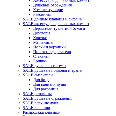
Аксессуары для ванных комнат
Душевые ограждения
Комплектующие
Раковины
SALE донные клапаны и сифоны
SALE аксессуары для ванных комнат
Держатели туалетной бумаги
Дозаторы
Крючки
Мыльницы
Полки и корзинки
Полотенцедержатели
Стаканы
Ершики
SALE душевые системы
SALE душевые поддоны и трапы
SALE смесители
Для биде
Для ванны и душа
Для раковины
SALE раковины
SALE душевые ограждения
SALE верхние души
SALE клавиши
Распродажа клавиши