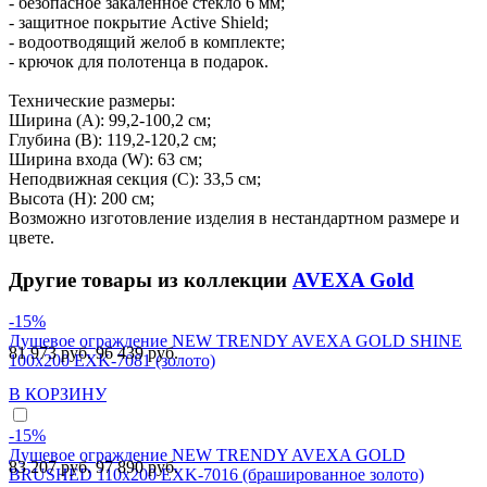
- безопасное закаленное стекло 6 мм;
- защитное покрытие Active Shield;
- водоотводящий желоб в комплекте;
- крючок для полотенца в подарок.
Технические размеры:
Ширина (A): 99,2-100,2 см;
Глубина (B): 119,2-120,2 см;
Ширина входа (W): 63 см;
Неподвижная секция (С): 33,5 см;
Высота (H): 200 см;
Возможно изготовление изделия в нестандартном размере и
цвете.
Другие товары из коллекции
AVEXA Gold
-15%
Душевое ограждение NEW TRENDY AVEXA GOLD SHINE
81 973 руб.
96 439 руб.
100x200 EXK-7081 (золото)
В КОРЗИНУ
-15%
Душевое ограждение NEW TRENDY AVEXA GOLD
83 207 руб.
97 890 руб.
BRUSHED 110x200 EXK-7016 (брашированное золото)