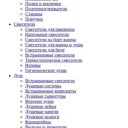
Полки и корзинки
Полотенцедержатели
Стаканы
Поручни
Смесители
Смесители для раковины
Напольные смесители
Смесители на борт ванны
Смесители для ванны и душа
Смесители для биде
Встраиваемые смесители
Термостатические смесители
Изливы
Гигиенические души
Душ
Встраиваемые смесители
Душевые системы
Встраиваемые комплекты
Душевые гарнитуры
Верхние души
Душевые лейки
Душевые панели
Душевые шланги
Кронштейны
Выходы и держатели