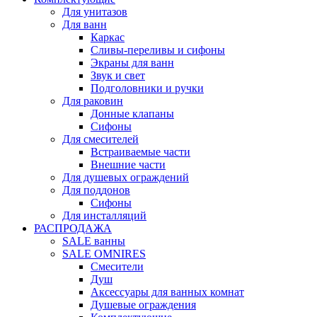
Для унитазов
Для ванн
Каркас
Сливы-переливы и сифоны
Экраны для ванн
Звук и свет
Подголовники и ручки
Для раковин
Донные клапаны
Сифоны
Для смесителей
Встраиваемые части
Внешние части
Для душевых ограждений
Для поддонов
Сифоны
Для инсталляций
РАСПРОДАЖА
SALE ванны
SALE OMNIRES
Смесители
Душ
Аксессуары для ванных комнат
Душевые ограждения