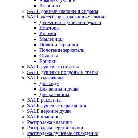
Комплектующие
Раковины
SALE донные клапаны и сифоны
SALE аксессуары для ванных комнат
Держатели туалетной бумаги
Дозаторы
Крючки
Мыльницы
Полки и корзинки
Полотенцедержатели
Стаканы
Ершики
SALE душевые системы
SALE душевые поддоны и трапы
SALE смесители
Для биде
Для ванны и душа
Для раковины
SALE раковины
SALE душевые ограждения
SALE верхние души
SALE клавиши
Распродажа клавиши
Распродажа верхние души
Распродажа душевые ограждения