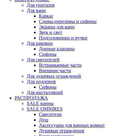
Для унитазов
Для ванн
Каркас
Сливы-переливы и сифоны
Экраны для ванн
Звук и свет
Подголовники и ручки
Для раковин
Донные клапаны
Сифоны
Для смесителей
Встраиваемые части
Внешние части
Для душевых ограждений
Для поддонов
Сифоны
Для инсталляций
РАСПРОДАЖА
SALE ванны
SALE OMNIRES
Смесители
Душ
Аксессуары для ванных комнат
Душевые ограждения