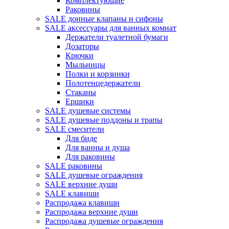
Комплектующие
Раковины
SALE донные клапаны и сифоны
SALE аксессуары для ванных комнат
Держатели туалетной бумаги
Дозаторы
Крючки
Мыльницы
Полки и корзинки
Полотенцедержатели
Стаканы
Ершики
SALE душевые системы
SALE душевые поддоны и трапы
SALE смесители
Для биде
Для ванны и душа
Для раковины
SALE раковины
SALE душевые ограждения
SALE верхние души
SALE клавиши
Распродажа клавиши
Распродажа верхние души
Распродажа душевые ограждения