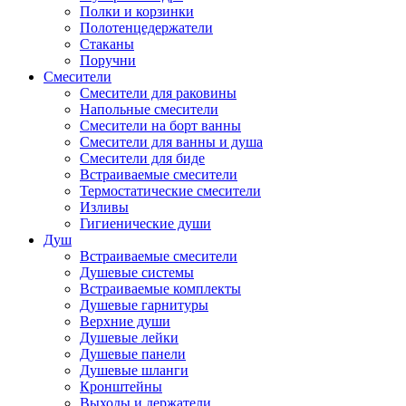
Полки и корзинки
Полотенцедержатели
Стаканы
Поручни
Смесители
Смесители для раковины
Напольные смесители
Смесители на борт ванны
Смесители для ванны и душа
Смесители для биде
Встраиваемые смесители
Термостатические смесители
Изливы
Гигиенические души
Душ
Встраиваемые смесители
Душевые системы
Встраиваемые комплекты
Душевые гарнитуры
Верхние души
Душевые лейки
Душевые панели
Душевые шланги
Кронштейны
Выходы и держатели