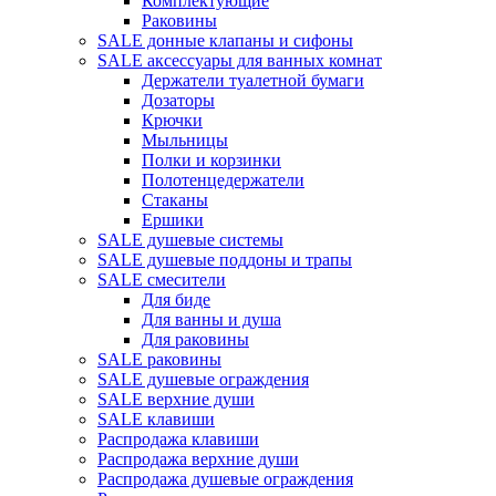
Комплектующие
Раковины
SALE донные клапаны и сифоны
SALE аксессуары для ванных комнат
Держатели туалетной бумаги
Дозаторы
Крючки
Мыльницы
Полки и корзинки
Полотенцедержатели
Стаканы
Ершики
SALE душевые системы
SALE душевые поддоны и трапы
SALE смесители
Для биде
Для ванны и душа
Для раковины
SALE раковины
SALE душевые ограждения
SALE верхние души
SALE клавиши
Распродажа клавиши
Распродажа верхние души
Распродажа душевые ограждения