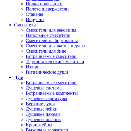
Полки и корзинки
Полотенцедержатели
Стаканы
Поручни
Смесители
Смесители для раковины
Напольные смесители
Смесители на борт ванны
Смесители для ванны и душа
Смесители для биде
Встраиваемые смесители
Термостатические смесители
Изливы
Гигиенические души
Душ
Встраиваемые смесители
Душевые системы
Встраиваемые комплекты
Душевые гарнитуры
Верхние души
Душевые лейки
Душевые панели
Душевые шланги
Кронштейны
Выходы и держатели