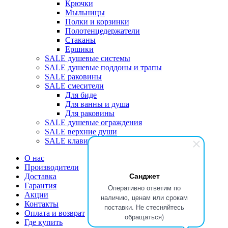
Крючки
Мыльницы
Полки и корзинки
Полотенцедержатели
Стаканы
Ершики
SALE душевые системы
SALE душевые поддоны и трапы
SALE раковины
SALE смесители
Для биде
Для ванны и душа
Для раковины
SALE душевые ограждения
SALE верхние души
SALE клавиши
О нас
Производители
Санджет
Доставка
Гарантия
Оперативно ответим по
Акции
наличию, ценам или срокам
Контакты
поставки. Не стесняйтесь
Оплата и возврат
обращаться)
Где купить