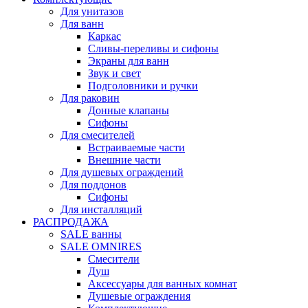
Для унитазов
Для ванн
Каркас
Сливы-переливы и сифоны
Экраны для ванн
Звук и свет
Подголовники и ручки
Для раковин
Донные клапаны
Сифоны
Для смесителей
Встраиваемые части
Внешние части
Для душевых ограждений
Для поддонов
Сифоны
Для инсталляций
РАСПРОДАЖА
SALE ванны
SALE OMNIRES
Смесители
Душ
Аксессуары для ванных комнат
Душевые ограждения