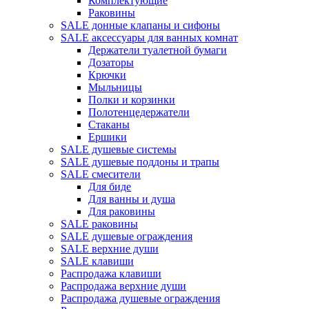
Комплектующие
Раковины
SALE донные клапаны и сифоны
SALE аксессуары для ванных комнат
Держатели туалетной бумаги
Дозаторы
Крючки
Мыльницы
Полки и корзинки
Полотенцедержатели
Стаканы
Ершики
SALE душевые системы
SALE душевые поддоны и трапы
SALE смесители
Для биде
Для ванны и душа
Для раковины
SALE раковины
SALE душевые ограждения
SALE верхние души
SALE клавиши
Распродажа клавиши
Распродажа верхние души
Распродажа душевые ограждения