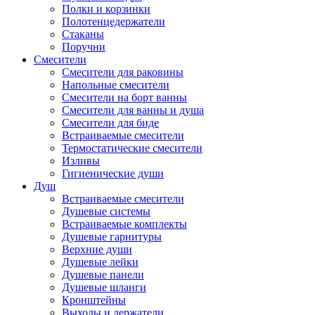
Полки и корзинки
Полотенцедержатели
Стаканы
Поручни
Смесители
Смесители для раковины
Напольные смесители
Смесители на борт ванны
Смесители для ванны и душа
Смесители для биде
Встраиваемые смесители
Термостатические смесители
Изливы
Гигиенические души
Душ
Встраиваемые смесители
Душевые системы
Встраиваемые комплекты
Душевые гарнитуры
Верхние души
Душевые лейки
Душевые панели
Душевые шланги
Кронштейны
Выходы и держатели