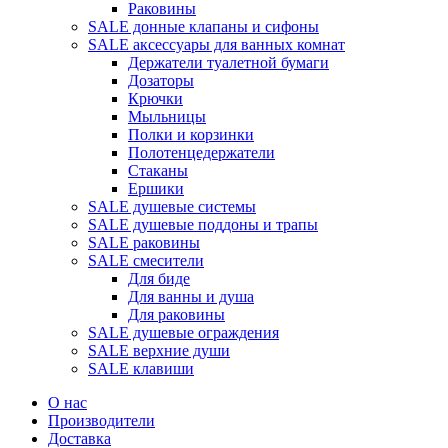
Раковины
SALE донные клапаны и сифоны
SALE аксессуары для ванных комнат
Держатели туалетной бумаги
Дозаторы
Крючки
Мыльницы
Полки и корзинки
Полотенцедержатели
Стаканы
Ершики
SALE душевые системы
SALE душевые поддоны и трапы
SALE раковины
SALE смесители
Для биде
Для ванны и душа
Для раковины
SALE душевые ограждения
SALE верхние души
SALE клавиши
О нас
Производители
Доставка