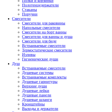
Полки и корзинки
Полотенцедержатели
Стаканы
Поручни
Смесители
Смесители для раковины
Напольные смесители
Смесители на борт ванны
Смесители для ванны и душа
Смесители для биде
Встраиваемые смесители
Термостатические смесители
Изливы
Гигиенические души
Душ
Встраиваемые смесители
Душевые системы
Встраиваемые комплекты
Душевые гарнитуры
Верхние души
Душевые лейки
Душевые панели
Душевые шланги
Кронштейны
Выходы и держатели