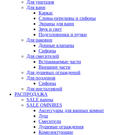
Для унитазов
Для ванн
Каркас
Сливы-переливы и сифоны
Экраны для ванн
Звук и свет
Подголовники и ручки
Для раковин
Донные клапаны
Сифоны
Для смесителей
Встраиваемые части
Внешние части
Для душевых ограждений
Для поддонов
Сифоны
Для инсталляций
РАСПРОДАЖА
SALE ванны
SALE OMNIRES
Аксессуары для ванных комнат
Душ
Смесители
Душевые ограждения
Комплектующие