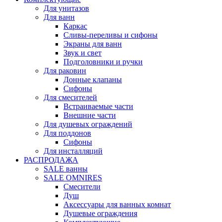
Для унитазов
Для ванн
Каркас
Сливы-переливы и сифоны
Экраны для ванн
Звук и свет
Подголовники и ручки
Для раковин
Донные клапаны
Сифоны
Для смесителей
Встраиваемые части
Внешние части
Для душевых ограждений
Для поддонов
Сифоны
Для инсталляций
РАСПРОДАЖА
SALE ванны
SALE OMNIRES
Смесители
Душ
Аксессуары для ванных комнат
Душевые ограждения