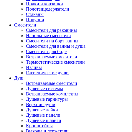
Полки и корзинки
Полотенцедержатели
Стаканы
Поручни
Смесители
Смесители для раковины
Напольные смесители
Смесители на борт ванны
Смесители для ванны и душа
Смесители для биде
Встраиваемые смесители
Термостатические смесители
Изливы
Гигиенические души
Душ
Встраиваемые смесители
Душевые системы
Встраиваемые комплекты
Душевые гарнитуры
Верхние души
Душевые лейки
Душевые панели
Душевые шланги
Кронштейны
Выходы и держатели