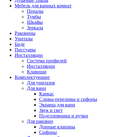
Душевые трапы
Мебель для ванных комнат
Пеналы
Тумбы
Шкафы
Зеркала
Раковины
Унитазы
Биде
Писсуары
Инсталляции
Система профилей
Инсталляции
Клавиши
Комплектующие
Для унитазов
Для ванн
Каркас
Сливы-переливы и сифоны
Экраны для ванн
Звук и свет
Подголовники и ручки
Для раковин
Донные клапаны
Сифоны