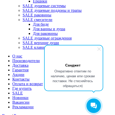
Ершики
SALE душевые системы
SALE душевые поддоны и трапы
SALE раковины
SALE смесители
Для биде
Для ванны и душа
Для раковины
SALE душевые ограждения
SALE верхние души
SALE клавиши
О нас
Производители
Санджет
Доставка
Гарантия
Оперативно ответим по
Акции
наличию, ценам или срокам
Контакты
поставки. Не стесняйтесь
Оплата и возврат
обращаться)
Где купить
SALE
Новинки
Вакансии
Рекламации