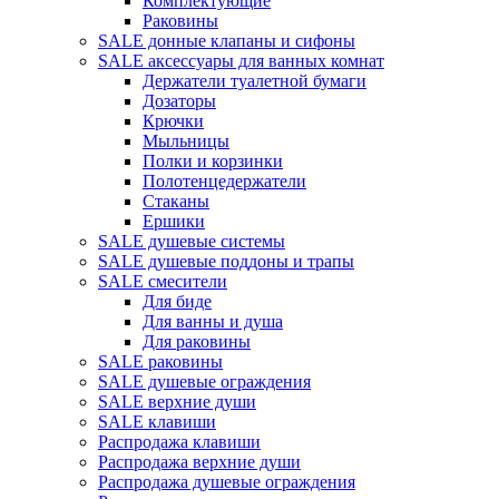
Комплектующие
Раковины
SALE донные клапаны и сифоны
SALE аксессуары для ванных комнат
Держатели туалетной бумаги
Дозаторы
Крючки
Мыльницы
Полки и корзинки
Полотенцедержатели
Стаканы
Ершики
SALE душевые системы
SALE душевые поддоны и трапы
SALE смесители
Для биде
Для ванны и душа
Для раковины
SALE раковины
SALE душевые ограждения
SALE верхние души
SALE клавиши
Распродажа клавиши
Распродажа верхние души
Распродажа душевые ограждения