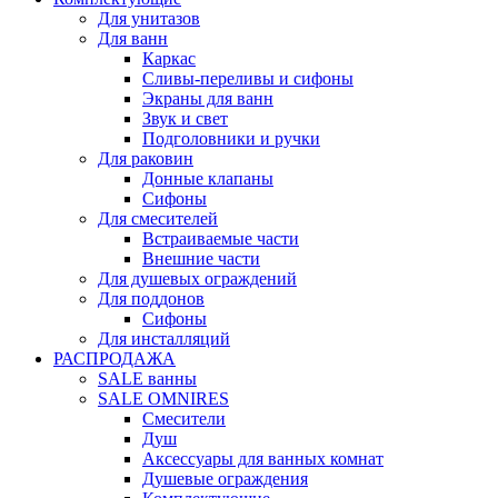
Для унитазов
Для ванн
Каркас
Сливы-переливы и сифоны
Экраны для ванн
Звук и свет
Подголовники и ручки
Для раковин
Донные клапаны
Сифоны
Для смесителей
Встраиваемые части
Внешние части
Для душевых ограждений
Для поддонов
Сифоны
Для инсталляций
РАСПРОДАЖА
SALE ванны
SALE OMNIRES
Смесители
Душ
Аксессуары для ванных комнат
Душевые ограждения