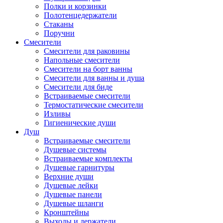
Полки и корзинки
Полотенцедержатели
Стаканы
Поручни
Смесители
Смесители для раковины
Напольные смесители
Смесители на борт ванны
Смесители для ванны и душа
Смесители для биде
Встраиваемые смесители
Термостатические смесители
Изливы
Гигиенические души
Душ
Встраиваемые смесители
Душевые системы
Встраиваемые комплекты
Душевые гарнитуры
Верхние души
Душевые лейки
Душевые панели
Душевые шланги
Кронштейны
Выходы и держатели