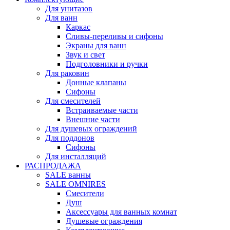
Для унитазов
Для ванн
Каркас
Сливы-переливы и сифоны
Экраны для ванн
Звук и свет
Подголовники и ручки
Для раковин
Донные клапаны
Сифоны
Для смесителей
Встраиваемые части
Внешние части
Для душевых ограждений
Для поддонов
Сифоны
Для инсталляций
РАСПРОДАЖА
SALE ванны
SALE OMNIRES
Смесители
Душ
Аксессуары для ванных комнат
Душевые ограждения