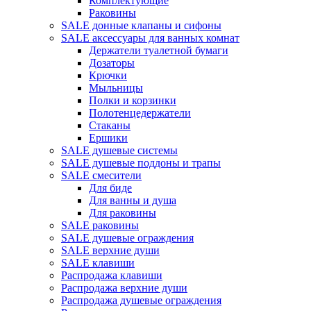
Комплектующие
Раковины
SALE донные клапаны и сифоны
SALE аксессуары для ванных комнат
Держатели туалетной бумаги
Дозаторы
Крючки
Мыльницы
Полки и корзинки
Полотенцедержатели
Стаканы
Ершики
SALE душевые системы
SALE душевые поддоны и трапы
SALE смесители
Для биде
Для ванны и душа
Для раковины
SALE раковины
SALE душевые ограждения
SALE верхние души
SALE клавиши
Распродажа клавиши
Распродажа верхние души
Распродажа душевые ограждения