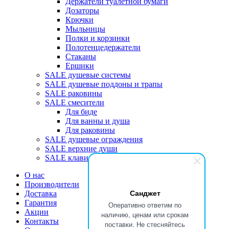
Держатели туалетной бумаги
Дозаторы
Крючки
Мыльницы
Полки и корзинки
Полотенцедержатели
Стаканы
Ершики
SALE душевые системы
SALE душевые поддоны и трапы
SALE раковины
SALE смесители
Для биде
Для ванны и душа
Для раковины
SALE душевые ограждения
SALE верхние души
SALE клавиши
О нас
Производители
Санджет
Доставка
Гарантия
Оперативно ответим по
Акции
наличию, ценам или срокам
Контакты
поставки. Не стесняйтесь