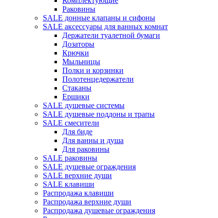
Комплектующие
Раковины
SALE донные клапаны и сифоны
SALE аксессуары для ванных комнат
Держатели туалетной бумаги
Дозаторы
Крючки
Мыльницы
Полки и корзинки
Полотенцедержатели
Стаканы
Ершики
SALE душевые системы
SALE душевые поддоны и трапы
SALE смесители
Для биде
Для ванны и душа
Для раковины
SALE раковины
SALE душевые ограждения
SALE верхние души
SALE клавиши
Распродажа клавиши
Распродажа верхние души
Распродажа душевые ограждения