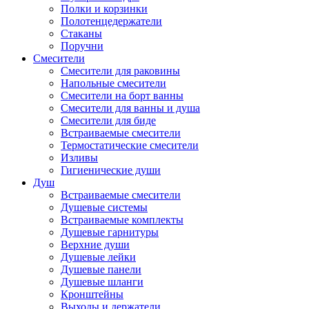
Полки и корзинки
Полотенцедержатели
Стаканы
Поручни
Смесители
Смесители для раковины
Напольные смесители
Смесители на борт ванны
Смесители для ванны и душа
Смесители для биде
Встраиваемые смесители
Термостатические смесители
Изливы
Гигиенические души
Душ
Встраиваемые смесители
Душевые системы
Встраиваемые комплекты
Душевые гарнитуры
Верхние души
Душевые лейки
Душевые панели
Душевые шланги
Кронштейны
Выходы и держатели