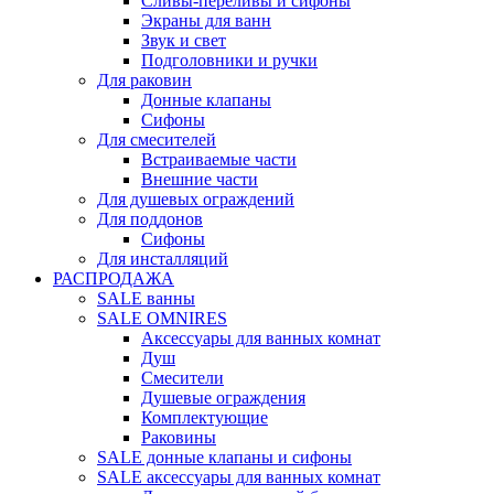
Сливы-переливы и сифоны
Экраны для ванн
Звук и свет
Подголовники и ручки
Для раковин
Донные клапаны
Сифоны
Для смесителей
Встраиваемые части
Внешние части
Для душевых ограждений
Для поддонов
Сифоны
Для инсталляций
РАСПРОДАЖА
SALE ванны
SALE OMNIRES
Аксессуары для ванных комнат
Душ
Смесители
Душевые ограждения
Комплектующие
Раковины
SALE донные клапаны и сифоны
SALE аксессуары для ванных комнат