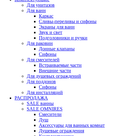
Для унитазов
Для ванн
Каркас
Сливы-переливы и сифоны
Экраны для ванн
Звук и свет
Подголовники и ручки
Для раковин
Донные клапаны
Сифоны
Для смесителей
Встраиваемые части
Внешние части
Для душевых ограждений
Для поддонов
Сифоны
Для инсталляций
РАСПРОДАЖА
SALE ванны
SALE OMNIRES
Смесители
Душ
Аксессуары для ванных комнат
Душевые ограждения