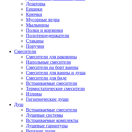
Дозаторы
Ершики
Крючки
Мусорные ведра
Мыльницы
Полки и корзинки
Полотенцедержатели
Стаканы
Поручни
Смесители
Смесители для раковины
Напольные смесители
Смесители на борт ванны
Смесители для ванны и душа
Смесители для биде
Встраиваемые смесители
Термостатические смесители
Изливы
Гигиенические души
Душ
Встраиваемые смесители
Душевые системы
Встраиваемые комплекты
Душевые гарнитуры
Верхние души