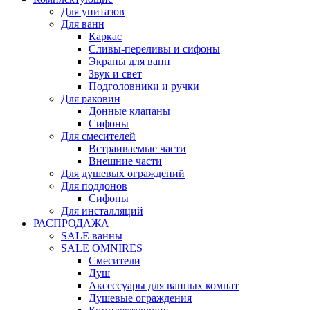
Для унитазов
Для ванн
Каркас
Сливы-переливы и сифоны
Экраны для ванн
Звук и свет
Подголовники и ручки
Для раковин
Донные клапаны
Сифоны
Для смесителей
Встраиваемые части
Внешние части
Для душевых ограждений
Для поддонов
Сифоны
Для инсталляций
РАСПРОДАЖА
SALE ванны
SALE OMNIRES
Смесители
Душ
Аксессуары для ванных комнат
Душевые ограждения