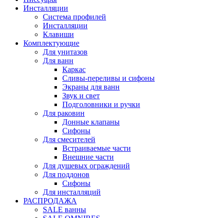
Инсталляции
Система профилей
Инсталляции
Клавиши
Комплектующие
Для унитазов
Для ванн
Каркас
Сливы-переливы и сифоны
Экраны для ванн
Звук и свет
Подголовники и ручки
Для раковин
Донные клапаны
Сифоны
Для смесителей
Встраиваемые части
Внешние части
Для душевых ограждений
Для поддонов
Сифоны
Для инсталляций
РАСПРОДАЖА
SALE ванны