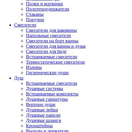
Полки и корзинки
Полотенцедержатели
Стаканы
Поручни
Смесители
Смесители для раковины
Напольные смесители
Смесители на борт ванны
Смесители для ванны и душа
Смесители для биде
Встраиваемые смесители
Термостатические смесители
Изливы
Гигиенические души
Душ
Встраиваемые смесители
Душевые системы
Встраиваемые комплекты
Душевые гарнитуры
Верхние души
Душевые лейки
Душевые панели
Душевые шланги
Кронштейны
Выходы и держатели