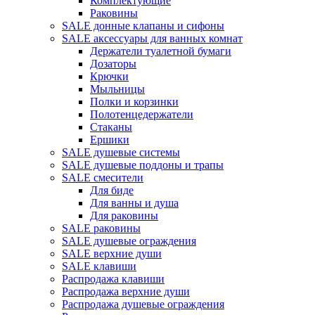
Комплектующие
Раковины
SALE донные клапаны и сифоны
SALE аксессуары для ванных комнат
Держатели туалетной бумаги
Дозаторы
Крючки
Мыльницы
Полки и корзинки
Полотенцедержатели
Стаканы
Ершики
SALE душевые системы
SALE душевые поддоны и трапы
SALE смесители
Для биде
Для ванны и душа
Для раковины
SALE раковины
SALE душевые ограждения
SALE верхние души
SALE клавиши
Распродажа клавиши
Распродажа верхние души
Распродажа душевые ограждения