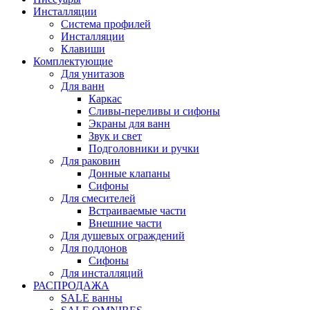
Инсталляции
Система профилей
Инсталляции
Клавиши
Комплектующие
Для унитазов
Для ванн
Каркас
Сливы-переливы и сифоны
Экраны для ванн
Звук и свет
Подголовники и ручки
Для раковин
Донные клапаны
Сифоны
Для смесителей
Встраиваемые части
Внешние части
Для душевых ограждений
Для поддонов
Сифоны
Для инсталляций
РАСПРОДАЖА
SALE ванны