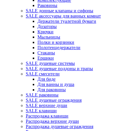
Комплектующие
Раковины
SALE донные клапаны и сифоны
SALE аксессуары для ванных комнат
Держатели туалетной бумаги
Дозаторы
Крючки
Мыльницы
Полки и корзинки
Полотенцедержатели
Стаканы
Ершики
SALE душевые системы
SALE душевые поддоны и трапы
SALE смесители
Для биде
Для ванны и душа
Для раковины
SALE раковины
SALE душевые ограждения
SALE верхние души
SALE клавиши
Распродажа клавиши
Распродажа верхние души
Распродажа душевые ограждения