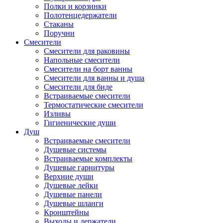
Полки и корзинки
Полотенцедержатели
Стаканы
Поручни
Смесители
Смесители для раковины
Напольные смесители
Смесители на борт ванны
Смесители для ванны и душа
Смесители для биде
Встраиваемые смесители
Термостатические смесители
Изливы
Гигиенические души
Душ
Встраиваемые смесители
Душевые системы
Встраиваемые комплекты
Душевые гарнитуры
Верхние души
Душевые лейки
Душевые панели
Душевые шланги
Кронштейны
Выходы и держатели