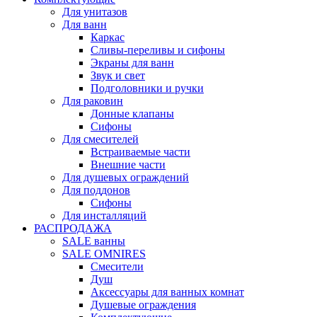
Для унитазов
Для ванн
Каркас
Сливы-переливы и сифоны
Экраны для ванн
Звук и свет
Подголовники и ручки
Для раковин
Донные клапаны
Сифоны
Для смесителей
Встраиваемые части
Внешние части
Для душевых ограждений
Для поддонов
Сифоны
Для инсталляций
РАСПРОДАЖА
SALE ванны
SALE OMNIRES
Смесители
Душ
Аксессуары для ванных комнат
Душевые ограждения