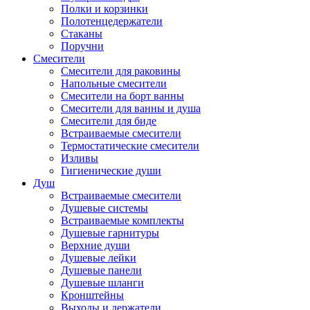
Полки и корзинки
Полотенцедержатели
Стаканы
Поручни
Смесители
Смесители для раковины
Напольные смесители
Смесители на борт ванны
Смесители для ванны и душа
Смесители для биде
Встраиваемые смесители
Термостатические смесители
Изливы
Гигиенические души
Душ
Встраиваемые смесители
Душевые системы
Встраиваемые комплекты
Душевые гарнитуры
Верхние души
Душевые лейки
Душевые панели
Душевые шланги
Кронштейны
Выходы и держатели