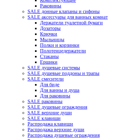
Комплектующие
Раковины
SALE донные клапаны и сифоны
SALE аксессуары для ванных комнат
Держатели туалетной бумаги
Дозаторы
Крючки
Мыльницы
Полки и корзинки
Полотенцедержатели
Стаканы
Ершики
SALE душевые системы
SALE душевые поддоны и трапы
SALE смесители
Для биде
Для ванны и душа
Для раковины
SALE раковины
SALE душевые ограждения
SALE верхние души
SALE клавиши
Распродажа клавиши
Распродажа верхние души
Распродажа душевые ограждения