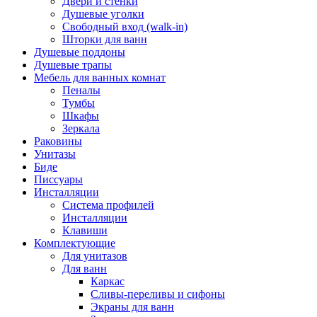
Двери и стенки
Душевые уголки
Свободный вход (walk-in)
Шторки для ванн
Душевые поддоны
Душевые трапы
Мебель для ванных комнат
Пеналы
Тумбы
Шкафы
Зеркала
Раковины
Унитазы
Биде
Писсуары
Инсталляции
Система профилей
Инсталляции
Клавиши
Комплектующие
Для унитазов
Для ванн
Каркас
Сливы-переливы и сифоны
Экраны для ванн