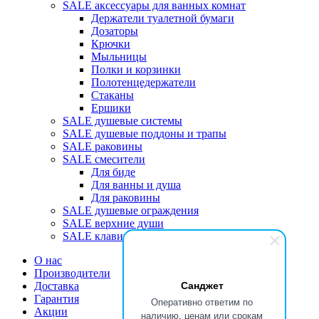
SALE аксессуары для ванных комнат
Держатели туалетной бумаги
Дозаторы
Крючки
Мыльницы
Полки и корзинки
Полотенцедержатели
Стаканы
Ершики
SALE душевые системы
SALE душевые поддоны и трапы
SALE раковины
SALE смесители
Для биде
Для ванны и душа
Для раковины
SALE душевые ограждения
SALE верхние души
SALE клавиши
О нас
Производители
Санджет
Доставка
Гарантия
Оперативно ответим по
Акции
наличию, ценам или срокам