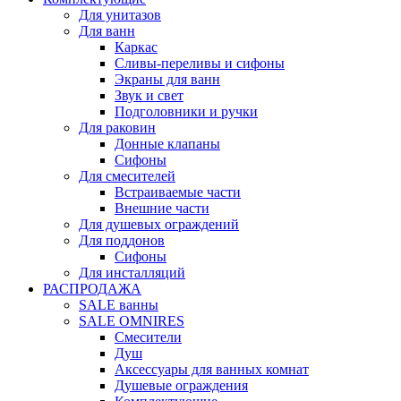
Для унитазов
Для ванн
Каркас
Сливы-переливы и сифоны
Экраны для ванн
Звук и свет
Подголовники и ручки
Для раковин
Донные клапаны
Сифоны
Для смесителей
Встраиваемые части
Внешние части
Для душевых ограждений
Для поддонов
Сифоны
Для инсталляций
РАСПРОДАЖА
SALE ванны
SALE OMNIRES
Смесители
Душ
Аксессуары для ванных комнат
Душевые ограждения