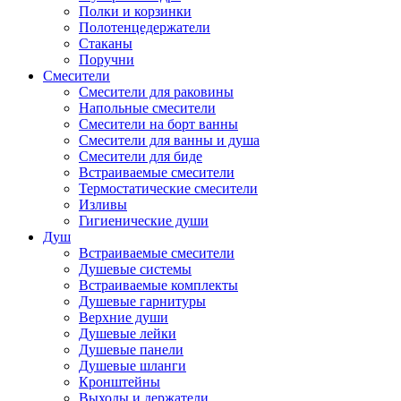
Полки и корзинки
Полотенцедержатели
Стаканы
Поручни
Смесители
Смесители для раковины
Напольные смесители
Смесители на борт ванны
Смесители для ванны и душа
Смесители для биде
Встраиваемые смесители
Термостатические смесители
Изливы
Гигиенические души
Душ
Встраиваемые смесители
Душевые системы
Встраиваемые комплекты
Душевые гарнитуры
Верхние души
Душевые лейки
Душевые панели
Душевые шланги
Кронштейны
Выходы и держатели