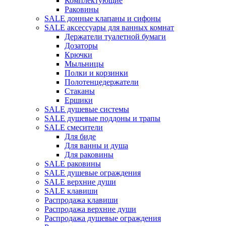
Комплектующие
Раковины
SALE донные клапаны и сифоны
SALE аксессуары для ванных комнат
Держатели туалетной бумаги
Дозаторы
Крючки
Мыльницы
Полки и корзинки
Полотенцедержатели
Стаканы
Ершики
SALE душевые системы
SALE душевые поддоны и трапы
SALE смесители
Для биде
Для ванны и душа
Для раковины
SALE раковины
SALE душевые ограждения
SALE верхние души
SALE клавиши
Распродажа клавиши
Распродажа верхние души
Распродажа душевые ограждения