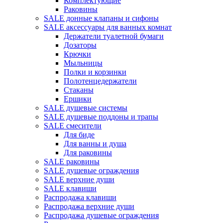
Комплектующие
Раковины
SALE донные клапаны и сифоны
SALE аксессуары для ванных комнат
Держатели туалетной бумаги
Дозаторы
Крючки
Мыльницы
Полки и корзинки
Полотенцедержатели
Стаканы
Ершики
SALE душевые системы
SALE душевые поддоны и трапы
SALE смесители
Для биде
Для ванны и душа
Для раковины
SALE раковины
SALE душевые ограждения
SALE верхние души
SALE клавиши
Распродажа клавиши
Распродажа верхние души
Распродажа душевые ограждения