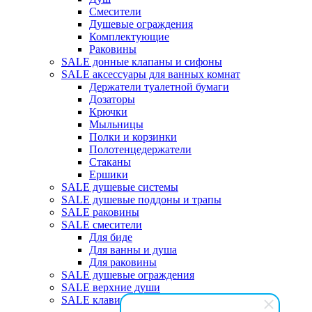
Смесители
Душевые ограждения
Комплектующие
Раковины
SALE донные клапаны и сифоны
SALE аксессуары для ванных комнат
Держатели туалетной бумаги
Дозаторы
Крючки
Мыльницы
Полки и корзинки
Полотенцедержатели
Стаканы
Ершики
SALE душевые системы
SALE душевые поддоны и трапы
SALE раковины
SALE смесители
Для биде
Для ванны и душа
Для раковины
SALE душевые ограждения
SALE верхние души
SALE клавиши