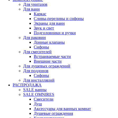
Для унитазов
Для ванн
Каркас
Сливы-переливы и сифоны
Экраны для ванн
Звук и свет
Подголовники и ручки
Для раковин
Донные клапаны
Сифоны
Для смесителей
Встраиваемые части
Внешние части
Для душевых ограждений
Для поддонов
Сифоны
Для инсталляций
РАСПРОДАЖА
SALE ванны
SALE OMNIRES
Смесители
Душ
Аксессуары для ванных комнат
Душевые ограждения