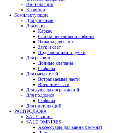
Инсталляции
Клавиши
Комплектующие
Для унитазов
Для ванн
Каркас
Сливы-переливы и сифоны
Экраны для ванн
Звук и свет
Подголовники и ручки
Для раковин
Донные клапаны
Сифоны
Для смесителей
Встраиваемые части
Внешние части
Для душевых ограждений
Для поддонов
Сифоны
Для инсталляций
РАСПРОДАЖА
SALE ванны
SALE OMNIRES
Аксессуары для ванных комнат
Душ