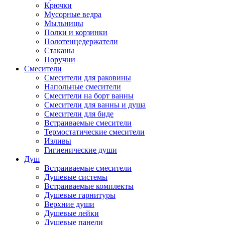
Крючки
Мусорные ведра
Мыльницы
Полки и корзинки
Полотенцедержатели
Стаканы
Поручни
Смесители
Смесители для раковины
Напольные смесители
Смесители на борт ванны
Смесители для ванны и душа
Смесители для биде
Встраиваемые смесители
Термостатические смесители
Изливы
Гигиенические души
Душ
Встраиваемые смесители
Душевые системы
Встраиваемые комплекты
Душевые гарнитуры
Верхние души
Душевые лейки
Душевые панели