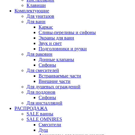
Клавиши
Комплектующие
Для унитазов
Для ванн
Каркас
Сливы-переливы и сифоны
Экраны для ванн
Звук и свет
Подголовники и ручки
Для раковин
Донные клапаны
Сифоны
Для смесителей
Встраиваемые части
Внешние части
Для душевых ограждений
Для поддонов
Сифоны
Для инсталляций
РАСПРОДАЖА
SALE ванны
SALE OMNIRES
Смесители
Душ