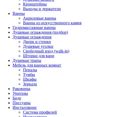
Кронштейны
Выходы и держатели
Ванны
Акриловые ванны
Ванны из искусственного камня
Гидромассажные ванны
Душевые ограждения (подбор)
Душевые ограждения
Двери и стенки
Душевые уголки
Свободный вход (walk-in)
Шторки для ванн
Душевые трапы
Мебель для ванных комнат
Пеналы
Тумбы
Шкафы
Зеркала
Раковины
Унитазы
Биде
Писсуары
Инсталляции
Система профилей
Инсталляции