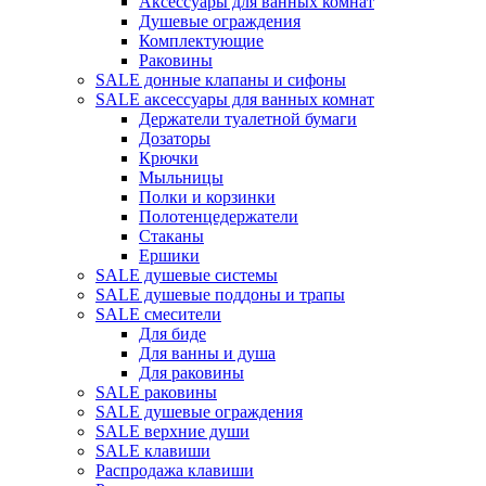
Аксессуары для ванных комнат
Душевые ограждения
Комплектующие
Раковины
SALE донные клапаны и сифоны
SALE аксессуары для ванных комнат
Держатели туалетной бумаги
Дозаторы
Крючки
Мыльницы
Полки и корзинки
Полотенцедержатели
Стаканы
Ершики
SALE душевые системы
SALE душевые поддоны и трапы
SALE смесители
Для биде
Для ванны и душа
Для раковины
SALE раковины
SALE душевые ограждения
SALE верхние души
SALE клавиши
Распродажа клавиши