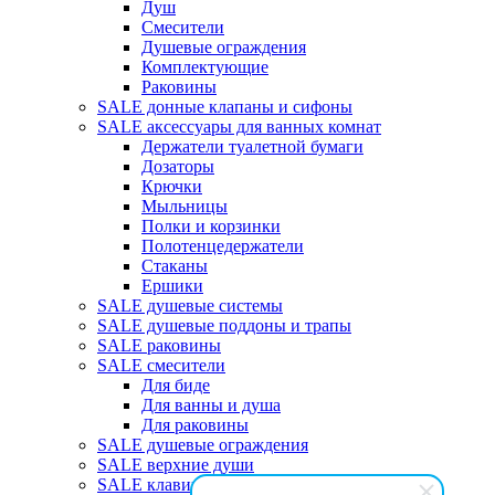
Душ
Смесители
Душевые ограждения
Комплектующие
Раковины
SALE донные клапаны и сифоны
SALE аксессуары для ванных комнат
Держатели туалетной бумаги
Дозаторы
Крючки
Мыльницы
Полки и корзинки
Полотенцедержатели
Стаканы
Ершики
SALE душевые системы
SALE душевые поддоны и трапы
SALE раковины
SALE смесители
Для биде
Для ванны и душа
Для раковины
SALE душевые ограждения
SALE верхние души
SALE клавиши