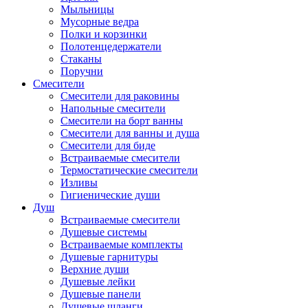
Мыльницы
Мусорные ведра
Полки и корзинки
Полотенцедержатели
Стаканы
Поручни
Смесители
Смесители для раковины
Напольные смесители
Смесители на борт ванны
Смесители для ванны и душа
Смесители для биде
Встраиваемые смесители
Термостатические смесители
Изливы
Гигиенические души
Душ
Встраиваемые смесители
Душевые системы
Встраиваемые комплекты
Душевые гарнитуры
Верхние души
Душевые лейки
Душевые панели
Душевые шланги