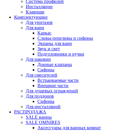
Система профилей
Инсталляции
Клавиши
Комплектующие
Для унитазов
Для ванн
Каркас
Сливы-переливы и сифоны
Экраны для ванн
Звук и свет
Подголовники и ручки
Для раковин
Донные клапаны
Сифоны
Для смесителей
Встраиваемые части
Внешние части
Для душевых ограждений
Для поддонов
Сифоны
Для инсталляций
РАСПРОДАЖА
SALE ванны
SALE OMNIRES
Аксессуары для ванных комнат