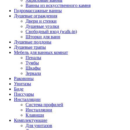
Акриловые ванны
Ванны из искусственного камня
Гидромассажные ванны
Душевые ограждения
Двери и стенки
Душевые уголки
Свободный вход (walk-in)
Шторки для ванн
Душевые поддоны
Душевые трапы
Мебель для ванных комнат
Пеналы
Тумбы
Шкафы
Зеркала
Раковины
Унитазы
Биде
Писсуары
Инсталляции
Система профилей
Инсталляции
Клавиши
Комплектующие
Для унитазов