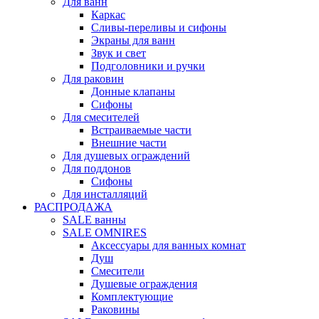
Для ванн
Каркас
Сливы-переливы и сифоны
Экраны для ванн
Звук и свет
Подголовники и ручки
Для раковин
Донные клапаны
Сифоны
Для смесителей
Встраиваемые части
Внешние части
Для душевых ограждений
Для поддонов
Сифоны
Для инсталляций
РАСПРОДАЖА
SALE ванны
SALE OMNIRES
Аксессуары для ванных комнат
Душ
Смесители
Душевые ограждения
Комплектующие
Раковины