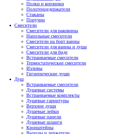
Полки и корзинки
Полотенцедержатели
Стаканы
Поручни
Смесители
Смесители для раковины
Напольные смесители
Смесители на борт ванны
Смесители для ванны и душа
Смесители для биде
Встраиваемые смесители
Термостатические смесители
Изливы
Гигиенические души
Душ
Встраиваемые смесители
Душевые системы
Встраиваемые комплекты
Душевые гарнитуры
Верхние души
Душевые лейки
Душевые панели
Душевые шланги
Кронштейны
Выходы и держатели