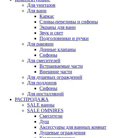
Для унитазов
Для ванн
Каркас
Сливы-переливы и сифоны
Экраны для ванн
Звук и свет
Подголовники и ручки
Для раковин
Донные клапаны
Сифоны
Для смесителей
Встраиваемые части
Внешние части
Для душевых ограждений
Для поддонов
Сифоны
Для инсталляций
РАСПРОДАЖА
SALE ванны
SALE OMNIRES
Смесители
Душ
Аксессуары для ванных комнат
Душевые ограждения