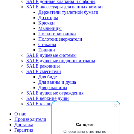
SALE донные клапаны и сифоны
SALE аксессуары для ванных комнат
Держатели туалетной бумаги
Дозаторы
Крючки
Мыльницы
Полки и корзинки
Полотенцедержатели
Стаканы
Ершики
SALE душевые системы
SALE душевые поддоны и трапы
SALE раковины
SALE смесители
Для биде
Для ванны и душа
Для раковины
SALE душевые ограждения
SALE верхние души
SALE клавиши
О нас
Производители
Санджет
Доставка
Гарантия
Оперативно ответим по