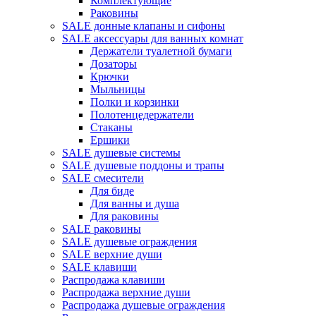
Комплектующие
Раковины
SALE донные клапаны и сифоны
SALE аксессуары для ванных комнат
Держатели туалетной бумаги
Дозаторы
Крючки
Мыльницы
Полки и корзинки
Полотенцедержатели
Стаканы
Ершики
SALE душевые системы
SALE душевые поддоны и трапы
SALE смесители
Для биде
Для ванны и душа
Для раковины
SALE раковины
SALE душевые ограждения
SALE верхние души
SALE клавиши
Распродажа клавиши
Распродажа верхние души
Распродажа душевые ограждения