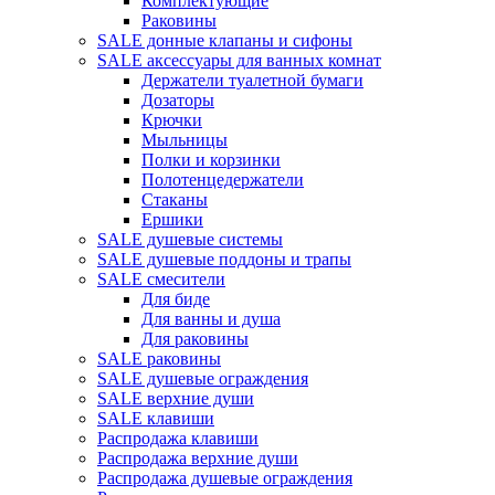
Комплектующие
Раковины
SALE донные клапаны и сифоны
SALE аксессуары для ванных комнат
Держатели туалетной бумаги
Дозаторы
Крючки
Мыльницы
Полки и корзинки
Полотенцедержатели
Стаканы
Ершики
SALE душевые системы
SALE душевые поддоны и трапы
SALE смесители
Для биде
Для ванны и душа
Для раковины
SALE раковины
SALE душевые ограждения
SALE верхние души
SALE клавиши
Распродажа клавиши
Распродажа верхние души
Распродажа душевые ограждения