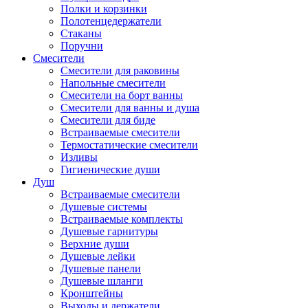
Полки и корзинки
Полотенцедержатели
Стаканы
Поручни
Смесители
Смесители для раковины
Напольные смесители
Смесители на борт ванны
Смесители для ванны и душа
Смесители для биде
Встраиваемые смесители
Термостатические смесители
Изливы
Гигиенические души
Душ
Встраиваемые смесители
Душевые системы
Встраиваемые комплекты
Душевые гарнитуры
Верхние души
Душевые лейки
Душевые панели
Душевые шланги
Кронштейны
Выходы и держатели