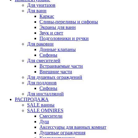
Для унитазов
Для ванн
Каркас
Сливы-переливы и сифоны
Экраны для ванн
Звук и свет
Подголовники и ручки
Для раковин
Донные клапаны
Сифоны
Для смесителей
Встраиваемые части
Внешние части
Для душевых ограждений
Для поддонов
Сифоны
Для инсталляций
РАСПРОДАЖА
SALE ванны
SALE OMNIRES
Смесители
Душ
Аксессуары для ванных комнат
Душевые ограждения