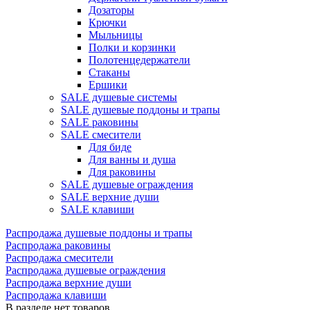
Дозаторы
Крючки
Мыльницы
Полки и корзинки
Полотенцедержатели
Стаканы
Ершики
SALE душевые системы
SALE душевые поддоны и трапы
SALE раковины
SALE смесители
Для биде
Для ванны и душа
Для раковины
SALE душевые ограждения
SALE верхние души
SALE клавиши
Распродажа душевые поддоны и трапы
Распродажа раковины
Распродажа смесители
Распродажа душевые ограждения
Распродажа верхние души
Распродажа клавиши
В разделе нет товаров