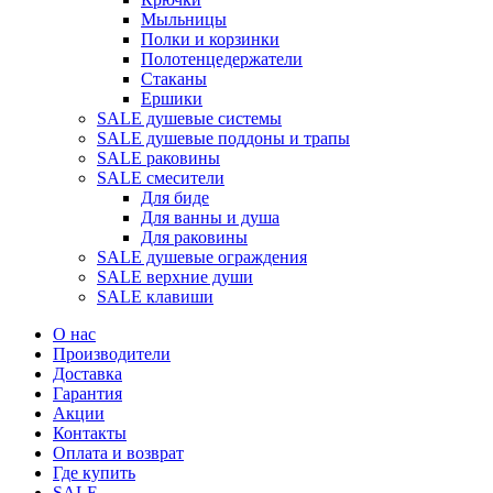
Мыльницы
Полки и корзинки
Полотенцедержатели
Стаканы
Ершики
SALE душевые системы
SALE душевые поддоны и трапы
SALE раковины
SALE смесители
Для биде
Для ванны и душа
Для раковины
SALE душевые ограждения
SALE верхние души
SALE клавиши
О нас
Производители
Доставка
Гарантия
Акции
Контакты
Оплата и возврат
Где купить
SALE