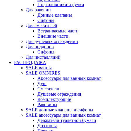
Подголовники и ручки
Для раковин
Донные клапаны
Сифоны
Для смесителей
Встраиваемые части
Внешние части
Для душевых ограждений
Для поддонов
Сифоны
Для инсталляций
РАСПРОДАЖА
SALE ванны
SALE OMNIRES
Аксессуары для ванных комнат
Душ
Смесители
Душевые ограждения
Комплектующие
Раковины
SALE донные клапаны и сифоны
SALE аксессуары для ванных комнат
Держатели туалетной бумаги
Дозаторы
Крючки