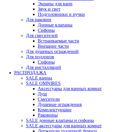
Экраны для ванн
Звук и свет
Подголовники и ручки
Для раковин
Донные клапаны
Сифоны
Для смесителей
Встраиваемые части
Внешние части
Для душевых ограждений
Для поддонов
Сифоны
Для инсталляций
РАСПРОДАЖА
SALE ванны
SALE OMNIRES
Аксессуары для ванных комнат
Душ
Смесители
Душевые ограждения
Комплектующие
Раковины
SALE донные клапаны и сифоны
SALE аксессуары для ванных комнат
Держатели туалетной бумаги