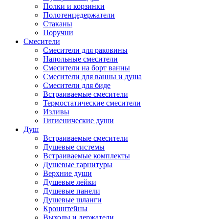
Полки и корзинки
Полотенцедержатели
Стаканы
Поручни
Смесители
Смесители для раковины
Напольные смесители
Смесители на борт ванны
Смесители для ванны и душа
Смесители для биде
Встраиваемые смесители
Термостатические смесители
Изливы
Гигиенические души
Душ
Встраиваемые смесители
Душевые системы
Встраиваемые комплекты
Душевые гарнитуры
Верхние души
Душевые лейки
Душевые панели
Душевые шланги
Кронштейны
Выходы и держатели