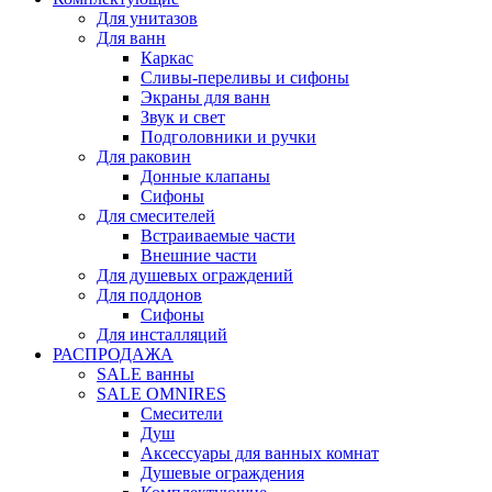
Для унитазов
Для ванн
Каркас
Сливы-переливы и сифоны
Экраны для ванн
Звук и свет
Подголовники и ручки
Для раковин
Донные клапаны
Сифоны
Для смесителей
Встраиваемые части
Внешние части
Для душевых ограждений
Для поддонов
Сифоны
Для инсталляций
РАСПРОДАЖА
SALE ванны
SALE OMNIRES
Смесители
Душ
Аксессуары для ванных комнат
Душевые ограждения