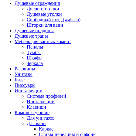
Душевые ограждения
Двери и стенки
Душевые уголки
Свободный вход (walk-in)
Шторки для ванн
Душевые поддоны
Душевые трапы
Мебель для ванных комнат
Пеналы
Тумбы
Шкафы
Зеркала
Раковины
Унитазы
Биде
Писсуары
Инсталляции
Система профилей
Инсталляции
Клавиши
Комплектующие
Для унитазов
Для ванн
Каркас
Сливы-переливы и сифоны