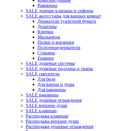
Комплектующие
Раковины
SALE донные клапаны и сифоны
SALE аксессуары для ванных комнат
Держатели туалетной бумаги
Дозаторы
Крючки
Мыльницы
Полки и корзинки
Полотенцедержатели
Стаканы
Ершики
SALE душевые системы
SALE душевые поддоны и трапы
SALE смесители
Для биде
Для ванны и душа
Для раковины
SALE раковины
SALE душевые ограждения
SALE верхние души
SALE клавиши
Распродажа клавиши
Распродажа верхние души
Распродажа душевые ограждения