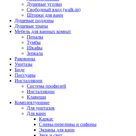
Душевые уголки
Свободный вход (walk-in)
Шторки для ванн
Душевые поддоны
Душевые трапы
Мебель для ванных комнат
Пеналы
Тумбы
Шкафы
Зеркала
Раковины
Унитазы
Биде
Писсуары
Инсталляции
Система профилей
Инсталляции
Клавиши
Комплектующие
Для унитазов
Для ванн
Каркас
Сливы-переливы и сифоны
Экраны для ванн
Звук и свет