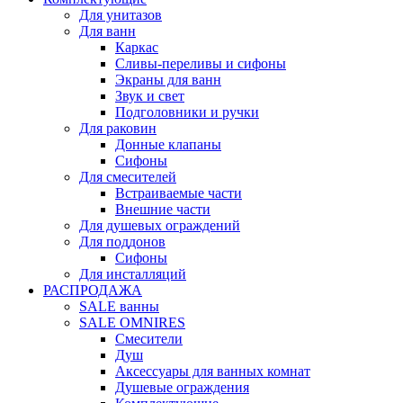
Для унитазов
Для ванн
Каркас
Сливы-переливы и сифоны
Экраны для ванн
Звук и свет
Подголовники и ручки
Для раковин
Донные клапаны
Сифоны
Для смесителей
Встраиваемые части
Внешние части
Для душевых ограждений
Для поддонов
Сифоны
Для инсталляций
РАСПРОДАЖА
SALE ванны
SALE OMNIRES
Смесители
Душ
Аксессуары для ванных комнат
Душевые ограждения