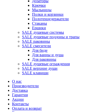
Дозаторы
Крючки
Мыльницы
Полки и корзинки
Полотенцедержатели
Стаканы
Ершики
SALE душевые системы
SALE душевые поддоны и трапы
SALE раковины
SALE смесители
Для биде
Для ванны и душа
Для раковины
SALE душевые ограждения
SALE верхние души
SALE клавиши
О нас
Производители
Доставка
Гарантия
Акции
Контакты
Оплата и возврат