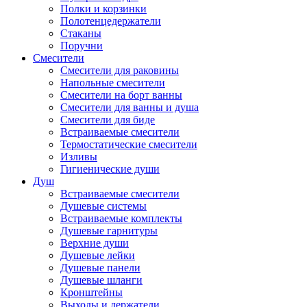
Полки и корзинки
Полотенцедержатели
Стаканы
Поручни
Смесители
Смесители для раковины
Напольные смесители
Смесители на борт ванны
Смесители для ванны и душа
Смесители для биде
Встраиваемые смесители
Термостатические смесители
Изливы
Гигиенические души
Душ
Встраиваемые смесители
Душевые системы
Встраиваемые комплекты
Душевые гарнитуры
Верхние души
Душевые лейки
Душевые панели
Душевые шланги
Кронштейны
Выходы и держатели