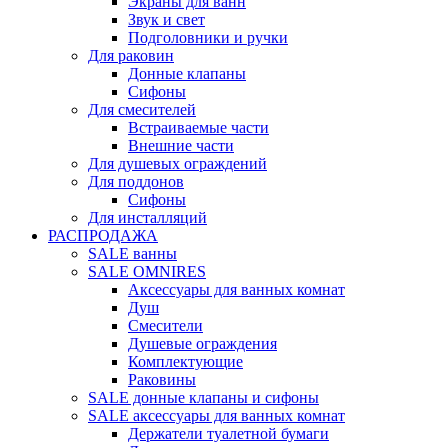
Экраны для ванн
Звук и свет
Подголовники и ручки
Для раковин
Донные клапаны
Сифоны
Для смесителей
Встраиваемые части
Внешние части
Для душевых ограждений
Для поддонов
Сифоны
Для инсталляций
РАСПРОДАЖА
SALE ванны
SALE OMNIRES
Аксессуары для ванных комнат
Душ
Смесители
Душевые ограждения
Комплектующие
Раковины
SALE донные клапаны и сифоны
SALE аксессуары для ванных комнат
Держатели туалетной бумаги