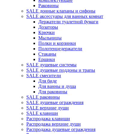
Комплектующие
Раковины
SALE донные клапаны и сифоны
SALE аксессуары для ванных комнат
Держатели туалетной бумаги
Дозаторы
Крючки
Мыльницы
Полки и корзинки
Полотенцедержатели
Стаканы
Ершики
SALE душевые системы
SALE душевые поддоны и трапы
SALE смесители
Для биде
Для ванны и душа
Для раковины
SALE раковины
SALE душевые ограждения
SALE верхние души
SALE клавиши
Распродажа клавиши
Распродажа верхние души
Распродажа душевые ограждения