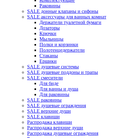
Комплектующие
Раковины
SALE донные клапаны и сифоны
SALE аксессуары для ванных комнат
Держатели туалетной бумаги
Дозаторы
Крючки
Мыльницы
Полки и корзинки
Полотенцедержатели
Стаканы
Ершики
SALE душевые системы
SALE душевые поддоны и трапы
SALE смесители
Для биде
Для ванны и душа
Для раковины
SALE раковины
SALE душевые ограждения
SALE верхние души
SALE клавиши
Распродажа клавиши
Распродажа верхние души
Распродажа душевые ограждения