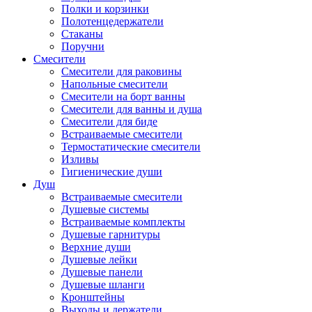
Полки и корзинки
Полотенцедержатели
Стаканы
Поручни
Смесители
Смесители для раковины
Напольные смесители
Смесители на борт ванны
Смесители для ванны и душа
Смесители для биде
Встраиваемые смесители
Термостатические смесители
Изливы
Гигиенические души
Душ
Встраиваемые смесители
Душевые системы
Встраиваемые комплекты
Душевые гарнитуры
Верхние души
Душевые лейки
Душевые панели
Душевые шланги
Кронштейны
Выходы и держатели