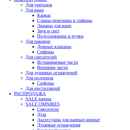
Для унитазов
Для ванн
Каркас
Сливы-переливы и сифоны
Экраны для ванн
Звук и свет
Подголовники и ручки
Для раковин
Донные клапаны
Сифоны
Для смесителей
Встраиваемые части
Внешние части
Для душевых ограждений
Для поддонов
Сифоны
Для инсталляций
РАСПРОДАЖА
SALE ванны
SALE OMNIRES
Смесители
Душ
Аксессуары для ванных комнат
Душевые ограждения