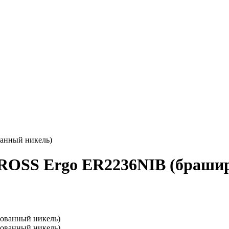
анный никель)
OSS Ergo ER2236NIB (брашир