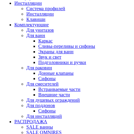
Инсталляции
Система профилей
Инсталляции
Клавиши
Комплектующие
Для унитазов
Для ванн
Каркас
Сливы-переливы и сифоны
Экраны для ванн
Звук и свет
Подголовники и ручки
Для раковин
Донные клапаны
Сифоны
Для смесителей
Встраиваемые части
Внешние части
Для душевых ограждений
Для поддонов
Сифоны
Для инсталляций
РАСПРОДАЖА
SALE ванны
SALE OMNIRES