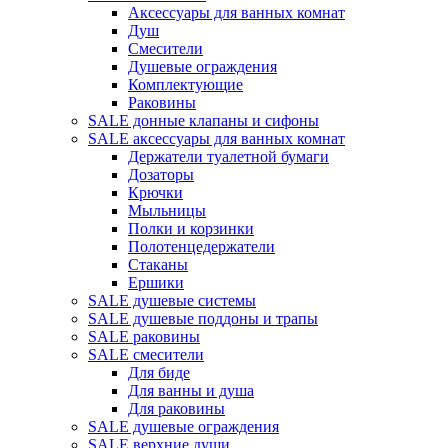
Аксессуары для ванных комнат
Душ
Смесители
Душевые ограждения
Комплектующие
Раковины
SALE донные клапаны и сифоны
SALE аксессуары для ванных комнат
Держатели туалетной бумаги
Дозаторы
Крючки
Мыльницы
Полки и корзинки
Полотенцедержатели
Стаканы
Ершики
SALE душевые системы
SALE душевые поддоны и трапы
SALE раковины
SALE смесители
Для биде
Для ванны и душа
Для раковины
SALE душевые ограждения
SALE верхние души