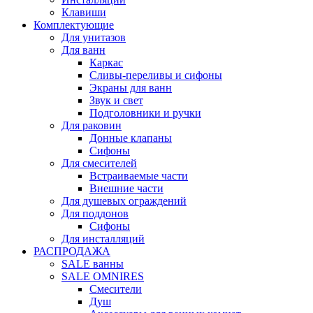
Клавиши
Комплектующие
Для унитазов
Для ванн
Каркас
Сливы-переливы и сифоны
Экраны для ванн
Звук и свет
Подголовники и ручки
Для раковин
Донные клапаны
Сифоны
Для смесителей
Встраиваемые части
Внешние части
Для душевых ограждений
Для поддонов
Сифоны
Для инсталляций
РАСПРОДАЖА
SALE ванны
SALE OMNIRES
Смесители
Душ