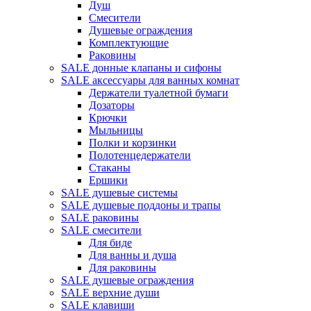
Душ
Смесители
Душевые ограждения
Комплектующие
Раковины
SALE донные клапаны и сифоны
SALE аксессуары для ванных комнат
Держатели туалетной бумаги
Дозаторы
Крючки
Мыльницы
Полки и корзинки
Полотенцедержатели
Стаканы
Ершики
SALE душевые системы
SALE душевые поддоны и трапы
SALE раковины
SALE смесители
Для биде
Для ванны и душа
Для раковины
SALE душевые ограждения
SALE верхние души
SALE клавиши