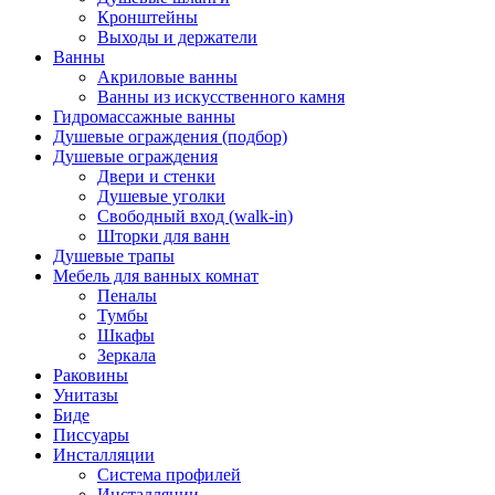
Кронштейны
Выходы и держатели
Ванны
Акриловые ванны
Ванны из искусственного камня
Гидромассажные ванны
Душевые ограждения (подбор)
Душевые ограждения
Двери и стенки
Душевые уголки
Свободный вход (walk-in)
Шторки для ванн
Душевые трапы
Мебель для ванных комнат
Пеналы
Тумбы
Шкафы
Зеркала
Раковины
Унитазы
Биде
Писсуары
Инсталляции
Система профилей
Инсталляции