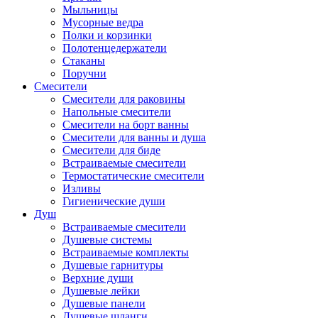
Мыльницы
Мусорные ведра
Полки и корзинки
Полотенцедержатели
Стаканы
Поручни
Смесители
Смесители для раковины
Напольные смесители
Смесители на борт ванны
Смесители для ванны и душа
Смесители для биде
Встраиваемые смесители
Термостатические смесители
Изливы
Гигиенические души
Душ
Встраиваемые смесители
Душевые системы
Встраиваемые комплекты
Душевые гарнитуры
Верхние души
Душевые лейки
Душевые панели
Душевые шланги