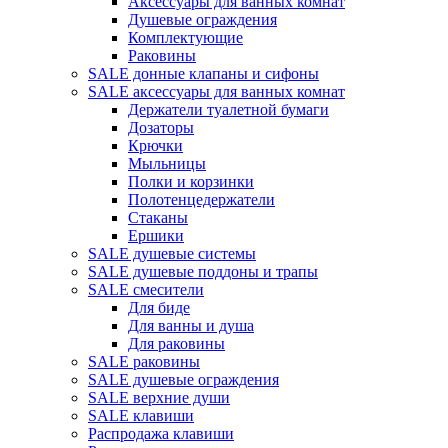
Аксессуары для ванных комнат
Душевые ограждения
Комплектующие
Раковины
SALE донные клапаны и сифоны
SALE аксессуары для ванных комнат
Держатели туалетной бумаги
Дозаторы
Крючки
Мыльницы
Полки и корзинки
Полотенцедержатели
Стаканы
Ершики
SALE душевые системы
SALE душевые поддоны и трапы
SALE смесители
Для биде
Для ванны и душа
Для раковины
SALE раковины
SALE душевые ограждения
SALE верхние души
SALE клавиши
Распродажа клавиши