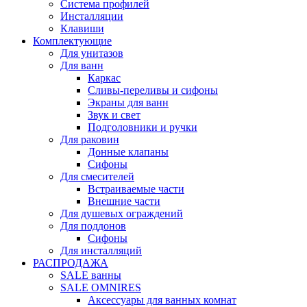
Система профилей
Инсталляции
Клавиши
Комплектующие
Для унитазов
Для ванн
Каркас
Сливы-переливы и сифоны
Экраны для ванн
Звук и свет
Подголовники и ручки
Для раковин
Донные клапаны
Сифоны
Для смесителей
Встраиваемые части
Внешние части
Для душевых ограждений
Для поддонов
Сифоны
Для инсталляций
РАСПРОДАЖА
SALE ванны
SALE OMNIRES
Аксессуары для ванных комнат