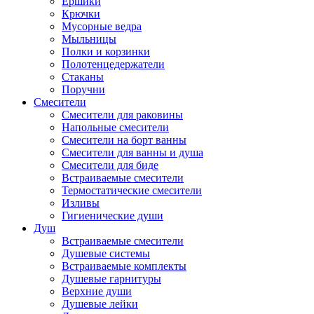
Ершики
Крючки
Мусорные ведра
Мыльницы
Полки и корзинки
Полотенцедержатели
Стаканы
Поручни
Смесители
Смесители для раковины
Напольные смесители
Смесители на борт ванны
Смесители для ванны и душа
Смесители для биде
Встраиваемые смесители
Термостатические смесители
Изливы
Гигиенические души
Душ
Встраиваемые смесители
Душевые системы
Встраиваемые комплекты
Душевые гарнитуры
Верхние души
Душевые лейки