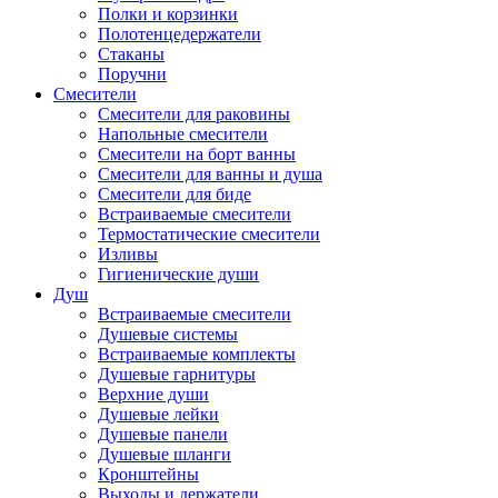
Полки и корзинки
Полотенцедержатели
Стаканы
Поручни
Смесители
Смесители для раковины
Напольные смесители
Смесители на борт ванны
Смесители для ванны и душа
Смесители для биде
Встраиваемые смесители
Термостатические смесители
Изливы
Гигиенические души
Душ
Встраиваемые смесители
Душевые системы
Встраиваемые комплекты
Душевые гарнитуры
Верхние души
Душевые лейки
Душевые панели
Душевые шланги
Кронштейны
Выходы и держатели