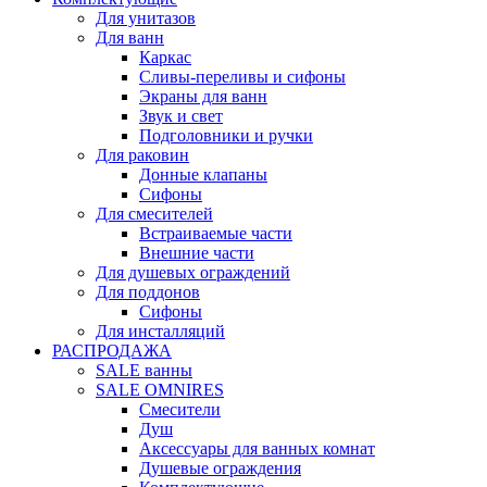
Для унитазов
Для ванн
Каркас
Сливы-переливы и сифоны
Экраны для ванн
Звук и свет
Подголовники и ручки
Для раковин
Донные клапаны
Сифоны
Для смесителей
Встраиваемые части
Внешние части
Для душевых ограждений
Для поддонов
Сифоны
Для инсталляций
РАСПРОДАЖА
SALE ванны
SALE OMNIRES
Смесители
Душ
Аксессуары для ванных комнат
Душевые ограждения