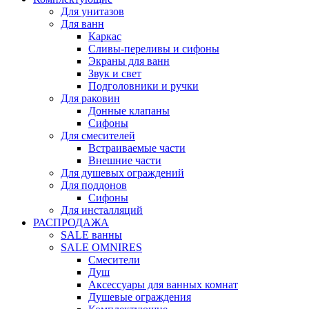
Для унитазов
Для ванн
Каркас
Сливы-переливы и сифоны
Экраны для ванн
Звук и свет
Подголовники и ручки
Для раковин
Донные клапаны
Сифоны
Для смесителей
Встраиваемые части
Внешние части
Для душевых ограждений
Для поддонов
Сифоны
Для инсталляций
РАСПРОДАЖА
SALE ванны
SALE OMNIRES
Смесители
Душ
Аксессуары для ванных комнат
Душевые ограждения