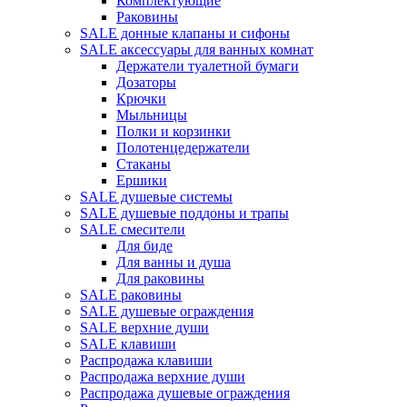
Комплектующие
Раковины
SALE донные клапаны и сифоны
SALE аксессуары для ванных комнат
Держатели туалетной бумаги
Дозаторы
Крючки
Мыльницы
Полки и корзинки
Полотенцедержатели
Стаканы
Ершики
SALE душевые системы
SALE душевые поддоны и трапы
SALE смесители
Для биде
Для ванны и душа
Для раковины
SALE раковины
SALE душевые ограждения
SALE верхние души
SALE клавиши
Распродажа клавиши
Распродажа верхние души
Распродажа душевые ограждения