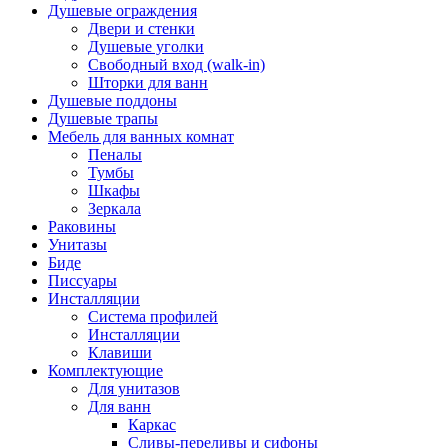
Душевые ограждения
Двери и стенки
Душевые уголки
Свободный вход (walk-in)
Шторки для ванн
Душевые поддоны
Душевые трапы
Мебель для ванных комнат
Пеналы
Тумбы
Шкафы
Зеркала
Раковины
Унитазы
Биде
Писсуары
Инсталляции
Система профилей
Инсталляции
Клавиши
Комплектующие
Для унитазов
Для ванн
Каркас
Сливы-переливы и сифоны