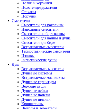
Полки и корзинки
Полотенцедержатели
Стаканы
Поручни
Смесители
Смесители для раковины
Напольные смесители
Смесители на борт ванны
Смесители для ванны и душа
Смесители для биде
Встраиваемые смесители
Термостатические смесители
Изливы
Гигиенические души
Душ
Встраиваемые смесители
Душевые системы
Встраиваемые комплекты
Душевые гарнитуры
Верхние души
Душевые лейки
Душевые панели
Душевые шланги
Кронштейны
Выходы и держатели