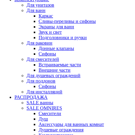
Для унитазов
Для ванн
Каркас
Сливы-переливы и сифоны
Экраны для ванн
Звук и свет
Подголовники и ручки
Для раковин
Донные клапаны
Сифоны
Для смесителей
Встраиваемые части
Внешние части
Для душевых ограждений
Для поддонов
Сифоны
Для инсталляций
РАСПРОДАЖА
SALE ванны
SALE OMNIRES
Смесители
Душ
Аксессуары для ванных комнат
Душевые ограждения