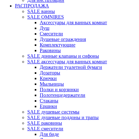
Для инсталляций
РАСПРОДАЖА
SALE ванны
SALE OMNIRES
Аксессуары для ванных комнат
Душ
Смесители
Душевые ограждения
Комплектующие
Раковины
SALE донные клапаны и сифоны
SALE аксессуары для ванных комнат
Держатели туалетной бумаги
Дозаторы
Крючки
Мыльницы
Полки и корзинки
Полотенцедержатели
Стаканы
Ершики
SALE душевые системы
SALE душевые поддоны и трапы
SALE раковины
SALE смесители
Для биде