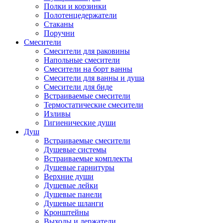
Полки и корзинки
Полотенцедержатели
Стаканы
Поручни
Смесители
Смесители для раковины
Напольные смесители
Смесители на борт ванны
Смесители для ванны и душа
Смесители для биде
Встраиваемые смесители
Термостатические смесители
Изливы
Гигиенические души
Душ
Встраиваемые смесители
Душевые системы
Встраиваемые комплекты
Душевые гарнитуры
Верхние души
Душевые лейки
Душевые панели
Душевые шланги
Кронштейны
Выходы и держатели