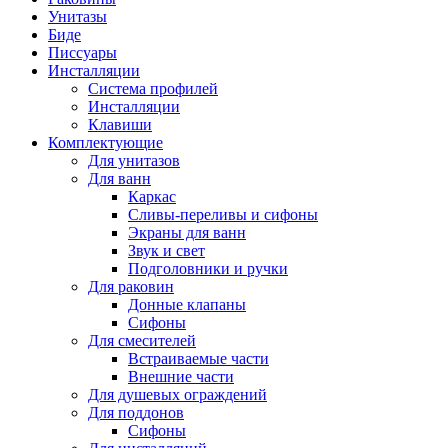
Унитазы
Биде
Писсуары
Инсталляции
Система профилей
Инсталляции
Клавиши
Комплектующие
Для унитазов
Для ванн
Каркас
Сливы-переливы и сифоны
Экраны для ванн
Звук и свет
Подголовники и ручки
Для раковин
Донные клапаны
Сифоны
Для смесителей
Встраиваемые части
Внешние части
Для душевых ограждений
Для поддонов
Сифоны