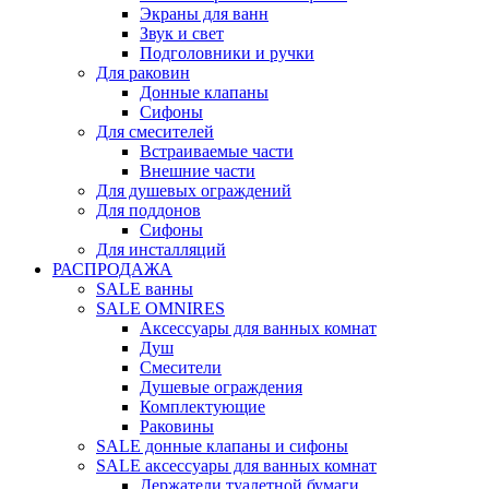
Экраны для ванн
Звук и свет
Подголовники и ручки
Для раковин
Донные клапаны
Сифоны
Для смесителей
Встраиваемые части
Внешние части
Для душевых ограждений
Для поддонов
Сифоны
Для инсталляций
РАСПРОДАЖА
SALE ванны
SALE OMNIRES
Аксессуары для ванных комнат
Душ
Смесители
Душевые ограждения
Комплектующие
Раковины
SALE донные клапаны и сифоны
SALE аксессуары для ванных комнат
Держатели туалетной бумаги