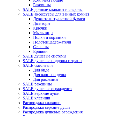
Комплектующие
Раковины
SALE донные клапаны и сифоны
SALE аксессуары для ванных комнат
Держатели туалетной бумаги
Дозаторы
Крючки
Мыльницы
Полки и корзинки
Полотенцедержатели
Стаканы
Ершики
SALE душевые системы
SALE душевые поддоны и трапы
SALE смесители
Для биде
Для ванны и душа
Для раковины
SALE раковины
SALE душевые ограждения
SALE верхние души
SALE клавиши
Распродажа клавиши
Распродажа верхние души
Распродажа душевые ограждения