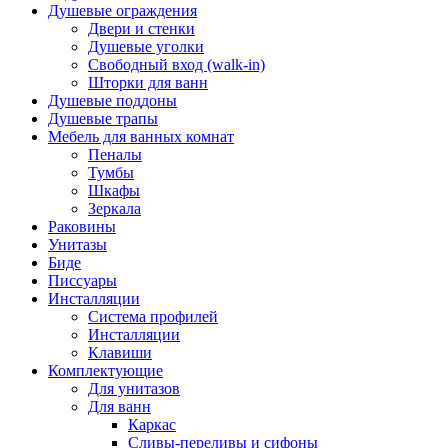
Душевые ограждения
Двери и стенки
Душевые уголки
Свободный вход (walk-in)
Шторки для ванн
Душевые поддоны
Душевые трапы
Мебель для ванных комнат
Пеналы
Тумбы
Шкафы
Зеркала
Раковины
Унитазы
Биде
Писсуары
Инсталляции
Система профилей
Инсталляции
Клавиши
Комплектующие
Для унитазов
Для ванн
Каркас
Сливы-переливы и сифоны