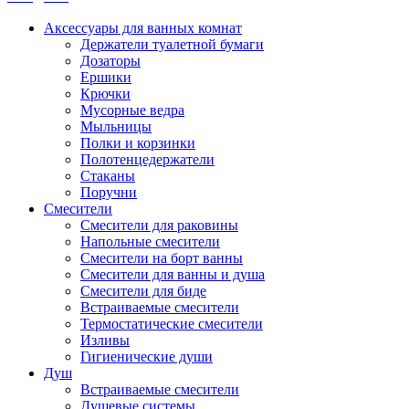
Аксессуары для ванных комнат
Держатели туалетной бумаги
Дозаторы
Ершики
Крючки
Мусорные ведра
Мыльницы
Полки и корзинки
Полотенцедержатели
Стаканы
Поручни
Смесители
Смесители для раковины
Напольные смесители
Смесители на борт ванны
Смесители для ванны и душа
Смесители для биде
Встраиваемые смесители
Термостатические смесители
Изливы
Гигиенические души
Душ
Встраиваемые смесители
Душевые системы