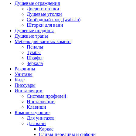
Душевые ограждения
Двери и стенки
Душевые уголки
Свободный вход (walk-in)
Шторки для ванн
Душевые поддоны
Душевые трапы
Мебель для ванных комнат
Пеналы
Тумбы
Шкафы
Зеркала
Раковины
Унитазы
Биде
Писсуары
Инсталляции
Система профилей
Инсталляции
Клавиши
Комплектующие
Для унитазов
Для ванн
Каркас
Сливы-переливы и сифоны