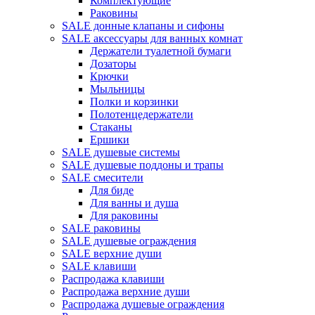
Комплектующие
Раковины
SALE донные клапаны и сифоны
SALE аксессуары для ванных комнат
Держатели туалетной бумаги
Дозаторы
Крючки
Мыльницы
Полки и корзинки
Полотенцедержатели
Стаканы
Ершики
SALE душевые системы
SALE душевые поддоны и трапы
SALE смесители
Для биде
Для ванны и душа
Для раковины
SALE раковины
SALE душевые ограждения
SALE верхние души
SALE клавиши
Распродажа клавиши
Распродажа верхние души
Распродажа душевые ограждения