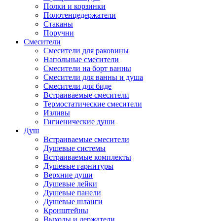
Полки и корзинки
Полотенцедержатели
Стаканы
Поручни
Смесители
Смесители для раковины
Напольные смесители
Смесители на борт ванны
Смесители для ванны и душа
Смесители для биде
Встраиваемые смесители
Термостатические смесители
Изливы
Гигиенические души
Душ
Встраиваемые смесители
Душевые системы
Встраиваемые комплекты
Душевые гарнитуры
Верхние души
Душевые лейки
Душевые панели
Душевые шланги
Кронштейны
Выходы и держатели