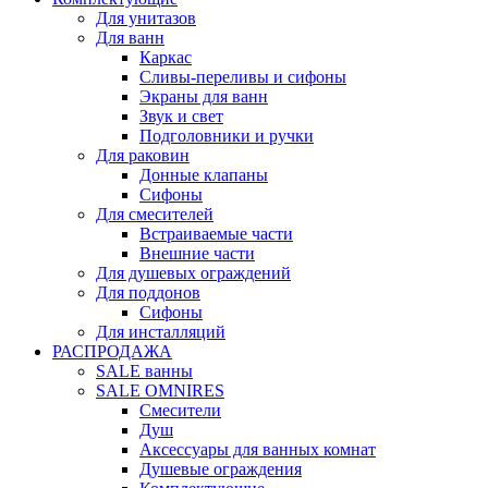
Для унитазов
Для ванн
Каркас
Сливы-переливы и сифоны
Экраны для ванн
Звук и свет
Подголовники и ручки
Для раковин
Донные клапаны
Сифоны
Для смесителей
Встраиваемые части
Внешние части
Для душевых ограждений
Для поддонов
Сифоны
Для инсталляций
РАСПРОДАЖА
SALE ванны
SALE OMNIRES
Смесители
Душ
Аксессуары для ванных комнат
Душевые ограждения