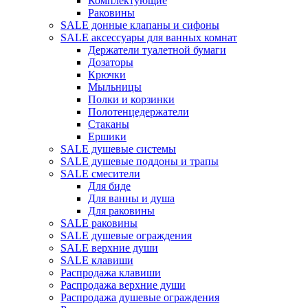
Комплектующие
Раковины
SALE донные клапаны и сифоны
SALE аксессуары для ванных комнат
Держатели туалетной бумаги
Дозаторы
Крючки
Мыльницы
Полки и корзинки
Полотенцедержатели
Стаканы
Ершики
SALE душевые системы
SALE душевые поддоны и трапы
SALE смесители
Для биде
Для ванны и душа
Для раковины
SALE раковины
SALE душевые ограждения
SALE верхние души
SALE клавиши
Распродажа клавиши
Распродажа верхние души
Распродажа душевые ограждения