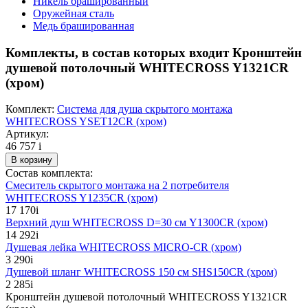
Никель брашированный
Оружейная сталь
Медь брашированная
Комплекты, в состав которых входит Кронштейн
душевой потолочный WHITECROSS Y1321CR
(хром)
Комплект:
Система для душа скрытого монтажа
WHITECROSS YSET12CR (хром)
Артикул:
46 757
i
В корзину
Состав комплекта:
Смеситель скрытого монтажа на 2 потребителя
WHITECROSS Y1235CR (хром)
17 170
i
Верхний душ WHITECROSS D=30 см Y1300CR (хром)
14 292
i
Душевая лейка WHITECROSS MICRO-CR (хром)
3 290
i
Душевой шланг WHITECROSS 150 см SHS150CR (хром)
2 285
i
Кронштейн душевой потолочный WHITECROSS Y1321CR