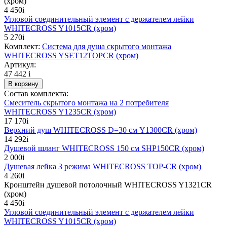
(хром)
4 450
i
Угловой соединительный элемент с держателем лейки
WHITECROSS Y1015CR (хром)
5 270
i
Комплект:
Система для душа скрытого монтажа
WHITECROSS YSET12TOPCR (хром)
Артикул:
47 442
i
В корзину
Состав комплекта:
Смеситель скрытого монтажа на 2 потребителя
WHITECROSS Y1235CR (хром)
17 170
i
Верхний душ WHITECROSS D=30 см Y1300CR (хром)
14 292
i
Душевой шланг WHITECROSS 150 см SHP150CR (хром)
2 000
i
Душевая лейка 3 режима WHITECROSS TOP-CR (хром)
4 260
i
Кронштейн душевой потолочный WHITECROSS Y1321CR
(хром)
4 450
i
Угловой соединительный элемент с держателем лейки
WHITECROSS Y1015CR (хром)