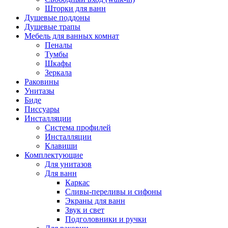
Шторки для ванн
Душевые поддоны
Душевые трапы
Мебель для ванных комнат
Пеналы
Тумбы
Шкафы
Зеркала
Раковины
Унитазы
Биде
Писсуары
Инсталляции
Система профилей
Инсталляции
Клавиши
Комплектующие
Для унитазов
Для ванн
Каркас
Сливы-переливы и сифоны
Экраны для ванн
Звук и свет
Подголовники и ручки