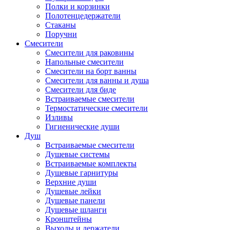
Полки и корзинки
Полотенцедержатели
Стаканы
Поручни
Смесители
Смесители для раковины
Напольные смесители
Смесители на борт ванны
Смесители для ванны и душа
Смесители для биде
Встраиваемые смесители
Термостатические смесители
Изливы
Гигиенические души
Душ
Встраиваемые смесители
Душевые системы
Встраиваемые комплекты
Душевые гарнитуры
Верхние души
Душевые лейки
Душевые панели
Душевые шланги
Кронштейны
Выходы и держатели