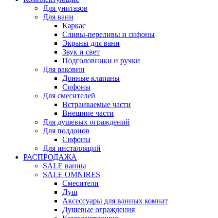
Для унитазов
Для ванн
Каркас
Сливы-переливы и сифоны
Экраны для ванн
Звук и свет
Подголовники и ручки
Для раковин
Донные клапаны
Сифоны
Для смесителей
Встраиваемые части
Внешние части
Для душевых ограждений
Для поддонов
Сифоны
Для инсталляций
РАСПРОДАЖА
SALE ванны
SALE OMNIRES
Смесители
Душ
Аксессуары для ванных комнат
Душевые ограждения