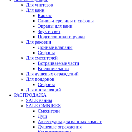
Для унитазов
Для ванн
Каркас
Сливы-переливы и сифоны
Экраны для ванн
Звук и свет
Подголовники и ручки
Для раковин
Донные клапаны
Сифоны
Для смесителей
Встраиваемые части
Внешние части
Для душевых ограждений
Для поддонов
Сифоны
Для инсталляций
РАСПРОДАЖА
SALE ванны
SALE OMNIRES
Смесители
Душ
Аксессуары для ванных комнат
Душевые ограждения