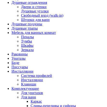
Душевые ограждения
Двери и стенки
Душевые уголки
Свободный вход (walk-in)
Шторки для ванн
Душевые поддоны
Душевые трапы
Мебель для ванных комнат
Пеналы
Тумбы
Шкафы
Зеркала
Раковины
Унитазы
Биде
Писсуары
Инсталляции
Система профилей
Инсталляции
Клавиши
Комплектующие
Для унитазов
Для ванн
Каркас
Сливы-переливы и сифоны