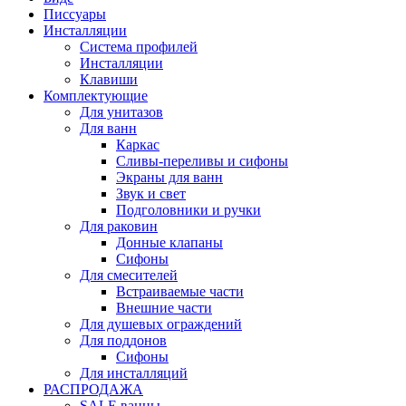
Писсуары
Инсталляции
Система профилей
Инсталляции
Клавиши
Комплектующие
Для унитазов
Для ванн
Каркас
Сливы-переливы и сифоны
Экраны для ванн
Звук и свет
Подголовники и ручки
Для раковин
Донные клапаны
Сифоны
Для смесителей
Встраиваемые части
Внешние части
Для душевых ограждений
Для поддонов
Сифоны
Для инсталляций
РАСПРОДАЖА
SALE ванны