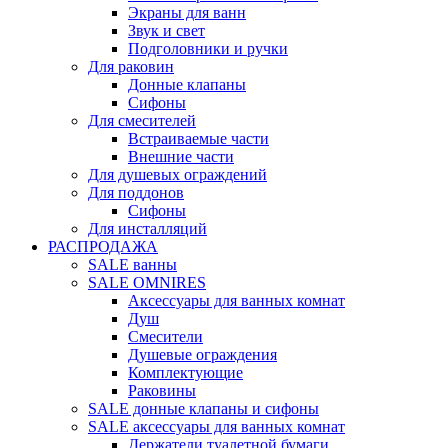
Экраны для ванн
Звук и свет
Подголовники и ручки
Для раковин
Донные клапаны
Сифоны
Для смесителей
Встраиваемые части
Внешние части
Для душевых ограждений
Для поддонов
Сифоны
Для инсталляций
РАСПРОДАЖА
SALE ванны
SALE OMNIRES
Аксессуары для ванных комнат
Душ
Смесители
Душевые ограждения
Комплектующие
Раковины
SALE донные клапаны и сифоны
SALE аксессуары для ванных комнат
Держатели туалетной бумаги