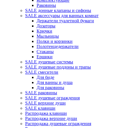
Комплектующие
Раковины
SALE донные клапаны и сифоны
SALE аксессуары для ванных комнат
Держатели туалетной бумаги
Дозаторы
Крючки
Мыльницы
Полки и корзинки
Полотенцедержатели
Стаканы
Ершики
SALE душевые системы
SALE душевые поддоны и трапы
SALE смесители
Для биде
Для ванны и душа
Для раковины
SALE раковины
SALE душевые ограждения
SALE верхние души
SALE клавиши
Распродажа клавиши
Распродажа верхние души
Распродажа душевые ограждения