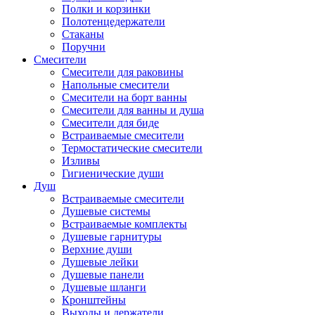
Полки и корзинки
Полотенцедержатели
Стаканы
Поручни
Смесители
Смесители для раковины
Напольные смесители
Смесители на борт ванны
Смесители для ванны и душа
Смесители для биде
Встраиваемые смесители
Термостатические смесители
Изливы
Гигиенические души
Душ
Встраиваемые смесители
Душевые системы
Встраиваемые комплекты
Душевые гарнитуры
Верхние души
Душевые лейки
Душевые панели
Душевые шланги
Кронштейны
Выходы и держатели