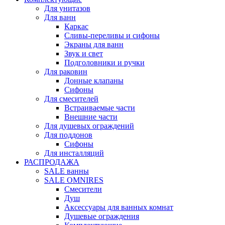
Для унитазов
Для ванн
Каркас
Сливы-переливы и сифоны
Экраны для ванн
Звук и свет
Подголовники и ручки
Для раковин
Донные клапаны
Сифоны
Для смесителей
Встраиваемые части
Внешние части
Для душевых ограждений
Для поддонов
Сифоны
Для инсталляций
РАСПРОДАЖА
SALE ванны
SALE OMNIRES
Смесители
Душ
Аксессуары для ванных комнат
Душевые ограждения