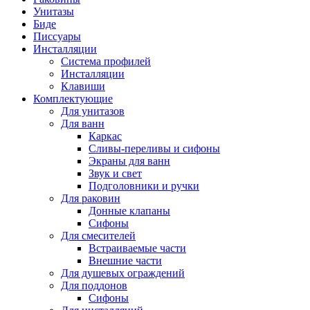
Унитазы
Биде
Писсуары
Инсталляции
Система профилей
Инсталляции
Клавиши
Комплектующие
Для унитазов
Для ванн
Каркас
Сливы-переливы и сифоны
Экраны для ванн
Звук и свет
Подголовники и ручки
Для раковин
Донные клапаны
Сифоны
Для смесителей
Встраиваемые части
Внешние части
Для душевых ограждений
Для поддонов
Сифоны