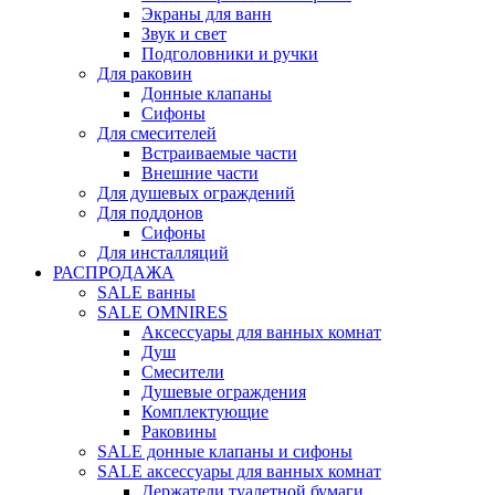
Экраны для ванн
Звук и свет
Подголовники и ручки
Для раковин
Донные клапаны
Сифоны
Для смесителей
Встраиваемые части
Внешние части
Для душевых ограждений
Для поддонов
Сифоны
Для инсталляций
РАСПРОДАЖА
SALE ванны
SALE OMNIRES
Аксессуары для ванных комнат
Душ
Смесители
Душевые ограждения
Комплектующие
Раковины
SALE донные клапаны и сифоны
SALE аксессуары для ванных комнат
Держатели туалетной бумаги