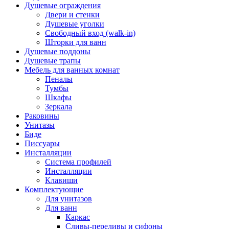
Душевые ограждения
Двери и стенки
Душевые уголки
Свободный вход (walk-in)
Шторки для ванн
Душевые поддоны
Душевые трапы
Мебель для ванных комнат
Пеналы
Тумбы
Шкафы
Зеркала
Раковины
Унитазы
Биде
Писсуары
Инсталляции
Система профилей
Инсталляции
Клавиши
Комплектующие
Для унитазов
Для ванн
Каркас
Сливы-переливы и сифоны