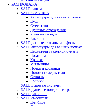
Для инсталляций
РАСПРОДАЖА
SALE ванны
SALE OMNIRES
Аксессуары для ванных комнат
Душ
Смесители
Душевые ограждения
Комплектующие
Раковины
SALE донные клапаны и сифоны
SALE аксессуары для ванных комнат
Держатели туалетной бумаги
Дозаторы
Крючки
Мыльницы
Полки и корзинки
Полотенцедержатели
Стаканы
Ершики
SALE душевые системы
SALE душевые поддоны и трапы
SALE раковины
SALE смесители
Для биде