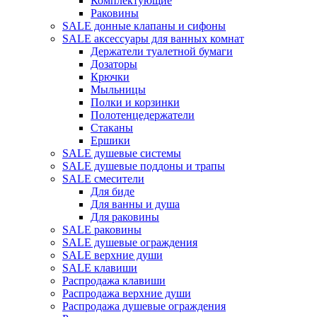
Комплектующие
Раковины
SALE донные клапаны и сифоны
SALE аксессуары для ванных комнат
Держатели туалетной бумаги
Дозаторы
Крючки
Мыльницы
Полки и корзинки
Полотенцедержатели
Стаканы
Ершики
SALE душевые системы
SALE душевые поддоны и трапы
SALE смесители
Для биде
Для ванны и душа
Для раковины
SALE раковины
SALE душевые ограждения
SALE верхние души
SALE клавиши
Распродажа клавиши
Распродажа верхние души
Распродажа душевые ограждения