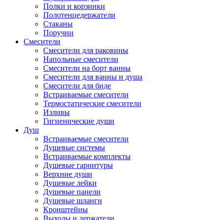
Полки и корзинки
Полотенцедержатели
Стаканы
Поручни
Смесители
Смесители для раковины
Напольные смесители
Смесители на борт ванны
Смесители для ванны и душа
Смесители для биде
Встраиваемые смесители
Термостатические смесители
Изливы
Гигиенические души
Душ
Встраиваемые смесители
Душевые системы
Встраиваемые комплекты
Душевые гарнитуры
Верхние души
Душевые лейки
Душевые панели
Душевые шланги
Кронштейны
Выходы и держатели