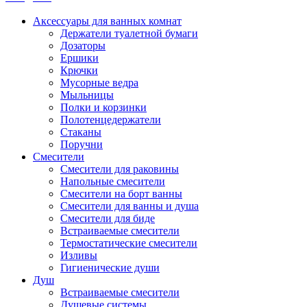
Аксессуары для ванных комнат
Держатели туалетной бумаги
Дозаторы
Ершики
Крючки
Мусорные ведра
Мыльницы
Полки и корзинки
Полотенцедержатели
Стаканы
Поручни
Смесители
Смесители для раковины
Напольные смесители
Смесители на борт ванны
Смесители для ванны и душа
Смесители для биде
Встраиваемые смесители
Термостатические смесители
Изливы
Гигиенические души
Душ
Встраиваемые смесители
Душевые системы