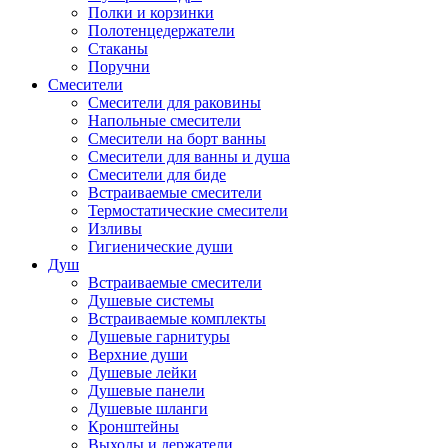
Полки и корзинки
Полотенцедержатели
Стаканы
Поручни
Смесители
Смесители для раковины
Напольные смесители
Смесители на борт ванны
Смесители для ванны и душа
Смесители для биде
Встраиваемые смесители
Термостатические смесители
Изливы
Гигиенические души
Душ
Встраиваемые смесители
Душевые системы
Встраиваемые комплекты
Душевые гарнитуры
Верхние души
Душевые лейки
Душевые панели
Душевые шланги
Кронштейны
Выходы и держатели