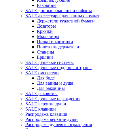
Комплектующие
Раковины
SALE донные клапаны и сифоны
SALE аксессуары для ванных комнат
Держатели туалетной бумаги
Дозаторы
Крючки
Мыльницы
Полки и корзинки
Полотенцедержатели
Стаканы
Ершики
SALE душевые системы
SALE душевые поддоны и трапы
SALE смесители
Для биде
Для ванны и душа
Для раковины
SALE раковины
SALE душевые ограждения
SALE верхние души
SALE клавиши
Распродажа клавиши
Распродажа верхние души
Распродажа душевые ограждения