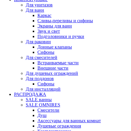
Для унитазов
Для ванн
Каркас
Сливы-переливы и сифоны
Экраны для ванн
Звук и свет
Подголовники и ручки
Для раковин
Донные клапаны
Сифоны
Для смесителей
Встраиваемые части
Внешние части
Для душевых ограждений
Для поддонов
Сифоны
Для инсталляций
РАСПРОДАЖА
SALE ванны
SALE OMNIRES
Смесители
Душ
Аксессуары для ванных комнат
Душевые ограждения