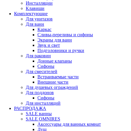
Инсталляции
Клавиши
Комплектующие
Для унитазов
Для ванн
Каркас
Сливы-переливы и сифоны
Экраны для ванн
Звук и свет
Подголовники и ручки
Для раковин
Донные клапаны
Сифоны
Для смесителей
Встраиваемые части
Внешние части
Для душевых ограждений
Для поддонов
Сифоны
Для инсталляций
РАСПРОДАЖА
SALE ванны
SALE OMNIRES
Аксессуары для ванных комнат
Душ