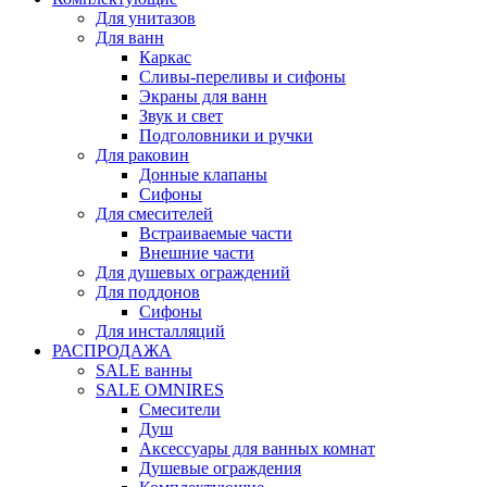
Для унитазов
Для ванн
Каркас
Сливы-переливы и сифоны
Экраны для ванн
Звук и свет
Подголовники и ручки
Для раковин
Донные клапаны
Сифоны
Для смесителей
Встраиваемые части
Внешние части
Для душевых ограждений
Для поддонов
Сифоны
Для инсталляций
РАСПРОДАЖА
SALE ванны
SALE OMNIRES
Смесители
Душ
Аксессуары для ванных комнат
Душевые ограждения