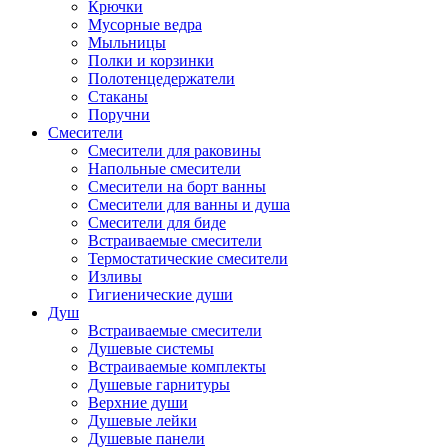
Крючки
Мусорные ведра
Мыльницы
Полки и корзинки
Полотенцедержатели
Стаканы
Поручни
Смесители
Смесители для раковины
Напольные смесители
Смесители на борт ванны
Смесители для ванны и душа
Смесители для биде
Встраиваемые смесители
Термостатические смесители
Изливы
Гигиенические души
Душ
Встраиваемые смесители
Душевые системы
Встраиваемые комплекты
Душевые гарнитуры
Верхние души
Душевые лейки
Душевые панели