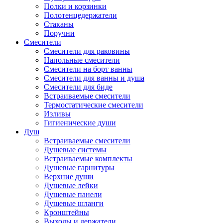
Полки и корзинки
Полотенцедержатели
Стаканы
Поручни
Смесители
Смесители для раковины
Напольные смесители
Смесители на борт ванны
Смесители для ванны и душа
Смесители для биде
Встраиваемые смесители
Термостатические смесители
Изливы
Гигиенические души
Душ
Встраиваемые смесители
Душевые системы
Встраиваемые комплекты
Душевые гарнитуры
Верхние души
Душевые лейки
Душевые панели
Душевые шланги
Кронштейны
Выходы и держатели