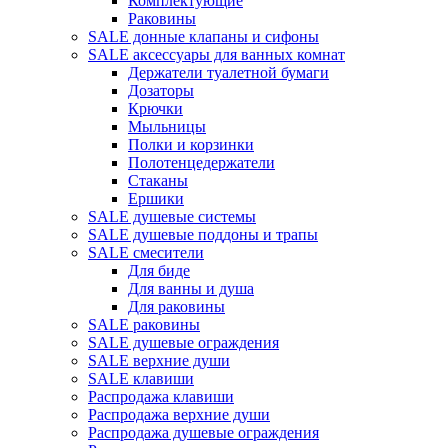
Комплектующие
Раковины
SALE донные клапаны и сифоны
SALE аксессуары для ванных комнат
Держатели туалетной бумаги
Дозаторы
Крючки
Мыльницы
Полки и корзинки
Полотенцедержатели
Стаканы
Ершики
SALE душевые системы
SALE душевые поддоны и трапы
SALE смесители
Для биде
Для ванны и душа
Для раковины
SALE раковины
SALE душевые ограждения
SALE верхние души
SALE клавиши
Распродажа клавиши
Распродажа верхние души
Распродажа душевые ограждения