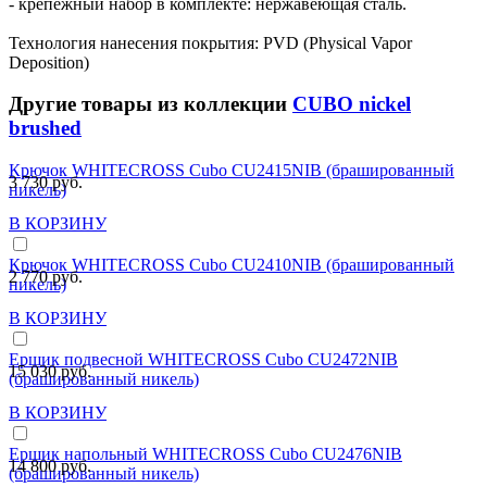
- крепежный набор в комплекте: нержавеющая сталь.
Технология нанесения покрытия: PVD (Physical Vapor
Deposition)
Другие товары из коллекции
CUBO nickel
brushed
Крючок WHITECROSS Cubo CU2415NIB (брашированный
3 730 руб.
никель)
В КОРЗИНУ
Крючок WHITECROSS Cubo CU2410NIB (брашированный
2 770 руб.
никель)
В КОРЗИНУ
Ершик подвесной WHITECROSS Cubo CU2472NIB
15 030 руб.
(брашированный никель)
В КОРЗИНУ
Ершик напольный WHITECROSS Cubo CU2476NIB
14 800 руб.
(брашированный никель)