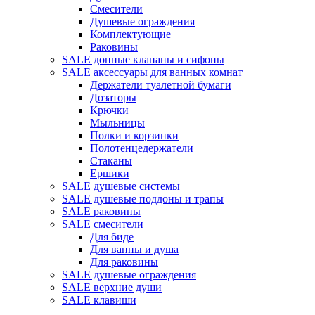
Смесители
Душевые ограждения
Комплектующие
Раковины
SALE донные клапаны и сифоны
SALE аксессуары для ванных комнат
Держатели туалетной бумаги
Дозаторы
Крючки
Мыльницы
Полки и корзинки
Полотенцедержатели
Стаканы
Ершики
SALE душевые системы
SALE душевые поддоны и трапы
SALE раковины
SALE смесители
Для биде
Для ванны и душа
Для раковины
SALE душевые ограждения
SALE верхние души
SALE клавиши