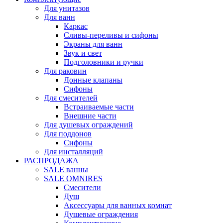
Для унитазов
Для ванн
Каркас
Сливы-переливы и сифоны
Экраны для ванн
Звук и свет
Подголовники и ручки
Для раковин
Донные клапаны
Сифоны
Для смесителей
Встраиваемые части
Внешние части
Для душевых ограждений
Для поддонов
Сифоны
Для инсталляций
РАСПРОДАЖА
SALE ванны
SALE OMNIRES
Смесители
Душ
Аксессуары для ванных комнат
Душевые ограждения