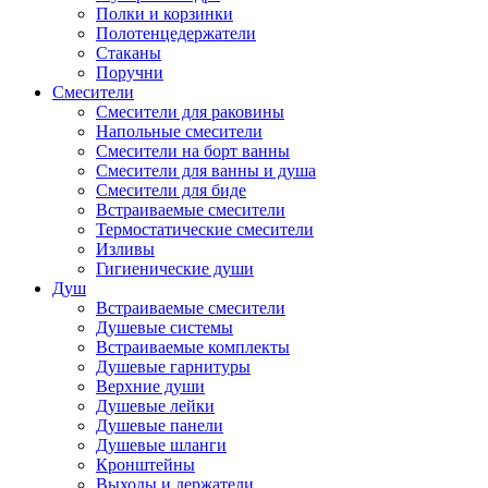
Полки и корзинки
Полотенцедержатели
Стаканы
Поручни
Смесители
Смесители для раковины
Напольные смесители
Смесители на борт ванны
Смесители для ванны и душа
Смесители для биде
Встраиваемые смесители
Термостатические смесители
Изливы
Гигиенические души
Душ
Встраиваемые смесители
Душевые системы
Встраиваемые комплекты
Душевые гарнитуры
Верхние души
Душевые лейки
Душевые панели
Душевые шланги
Кронштейны
Выходы и держатели