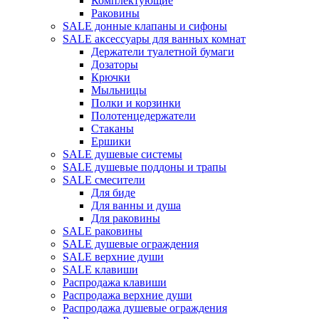
Комплектующие
Раковины
SALE донные клапаны и сифоны
SALE аксессуары для ванных комнат
Держатели туалетной бумаги
Дозаторы
Крючки
Мыльницы
Полки и корзинки
Полотенцедержатели
Стаканы
Ершики
SALE душевые системы
SALE душевые поддоны и трапы
SALE смесители
Для биде
Для ванны и душа
Для раковины
SALE раковины
SALE душевые ограждения
SALE верхние души
SALE клавиши
Распродажа клавиши
Распродажа верхние души
Распродажа душевые ограждения