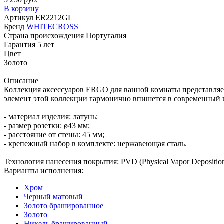
В корзину
Артикул
ER2212GL
Бренд
WHITECROSS
Страна происхождения
Португалия
Гарантия
5 лет
Цвет
Золото
Описание
Коллекция аксессуаров ERGO для ванной комнаты представляе
элемент этой коллекции гармонично впишется в современный и
- материал изделия: латунь;
- размер розетки: ø43 мм;
- расстояние от стены: 45 мм;
- крепежный набор в комплекте: нержавеющая сталь.
Технология нанесения покрытия: PVD (Physical Vapor Depositio
Варианты исполнения:
Хром
Черный матовый
Золото брашированное
Золото
Никель брашированный