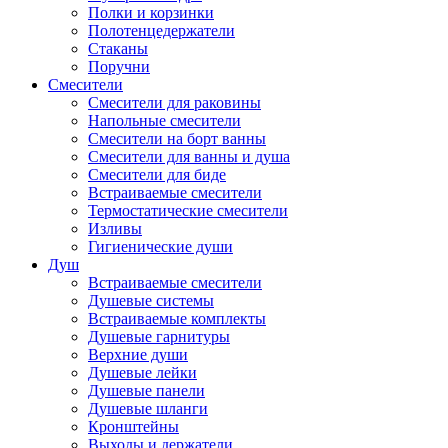
Полки и корзинки
Полотенцедержатели
Стаканы
Поручни
Смесители
Смесители для раковины
Напольные смесители
Смесители на борт ванны
Смесители для ванны и душа
Смесители для биде
Встраиваемые смесители
Термостатические смесители
Изливы
Гигиенические души
Душ
Встраиваемые смесители
Душевые системы
Встраиваемые комплекты
Душевые гарнитуры
Верхние души
Душевые лейки
Душевые панели
Душевые шланги
Кронштейны
Выходы и держатели