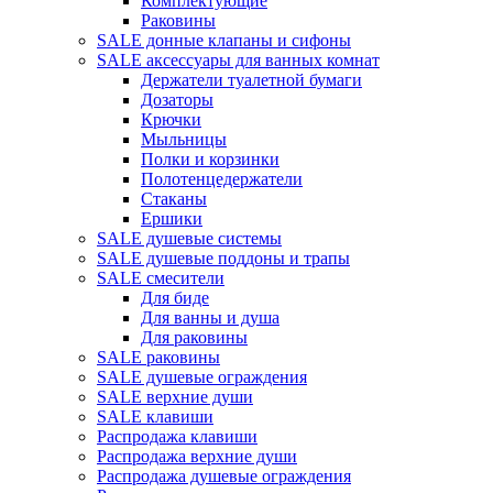
Комплектующие
Раковины
SALE донные клапаны и сифоны
SALE аксессуары для ванных комнат
Держатели туалетной бумаги
Дозаторы
Крючки
Мыльницы
Полки и корзинки
Полотенцедержатели
Стаканы
Ершики
SALE душевые системы
SALE душевые поддоны и трапы
SALE смесители
Для биде
Для ванны и душа
Для раковины
SALE раковины
SALE душевые ограждения
SALE верхние души
SALE клавиши
Распродажа клавиши
Распродажа верхние души
Распродажа душевые ограждения