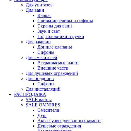
Для унитазов
Для ванн
Каркас
Сливы-переливы и сифоны
Экраны для ванн
Звук и свет
Подголовники и ручки
Для раковин
Донные клапаны
Сифоны
Для смесителей
Встраиваемые части
Внешние части
Для душевых ограждений
Для поддонов
Сифоны
Для инсталляций
РАСПРОДАЖА
SALE ванны
SALE OMNIRES
Смесители
Душ
Аксессуары для ванных комнат
Душевые ограждения