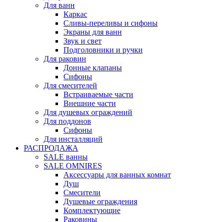
Для ванн
Каркас
Сливы-переливы и сифоны
Экраны для ванн
Звук и свет
Подголовники и ручки
Для раковин
Донные клапаны
Сифоны
Для смесителей
Встраиваемые части
Внешние части
Для душевых ограждений
Для поддонов
Сифоны
Для инсталляций
РАСПРОДАЖА
SALE ванны
SALE OMNIRES
Аксессуары для ванных комнат
Душ
Смесители
Душевые ограждения
Комплектующие
Раковины