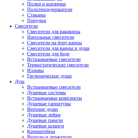
Полки и корзинки
Полотенцедержатели
Стаканы
Поручни
Смесители
Смесители для раковины
Напольные смесители
Смесители на борт ванны
Смесители для ванны и душа
Смесители для биде
Встраиваемые смесители
Термостатические смесители
Изливы
Гигиенические души
Душ
Встраиваемые смесители
Душевые системы
Встраиваемые комплекты
Душевые гарнитуры
Верхние души
Душевые лейки
Душевые панели
Душевые шланги
Кронштейны
Выходы и держатели