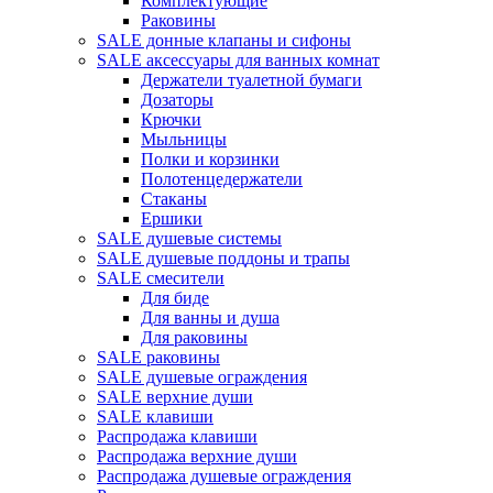
Комплектующие
Раковины
SALE донные клапаны и сифоны
SALE аксессуары для ванных комнат
Держатели туалетной бумаги
Дозаторы
Крючки
Мыльницы
Полки и корзинки
Полотенцедержатели
Стаканы
Ершики
SALE душевые системы
SALE душевые поддоны и трапы
SALE смесители
Для биде
Для ванны и душа
Для раковины
SALE раковины
SALE душевые ограждения
SALE верхние души
SALE клавиши
Распродажа клавиши
Распродажа верхние души
Распродажа душевые ограждения