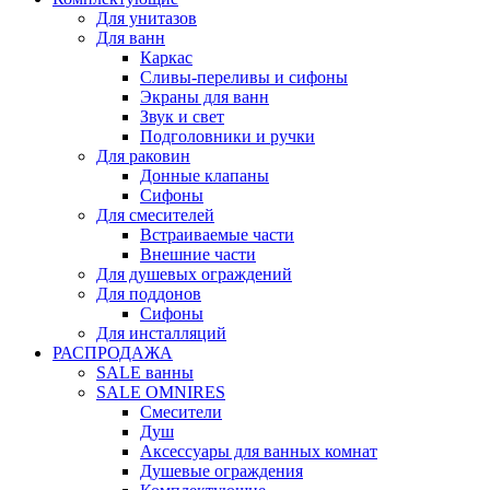
Для унитазов
Для ванн
Каркас
Сливы-переливы и сифоны
Экраны для ванн
Звук и свет
Подголовники и ручки
Для раковин
Донные клапаны
Сифоны
Для смесителей
Встраиваемые части
Внешние части
Для душевых ограждений
Для поддонов
Сифоны
Для инсталляций
РАСПРОДАЖА
SALE ванны
SALE OMNIRES
Смесители
Душ
Аксессуары для ванных комнат
Душевые ограждения