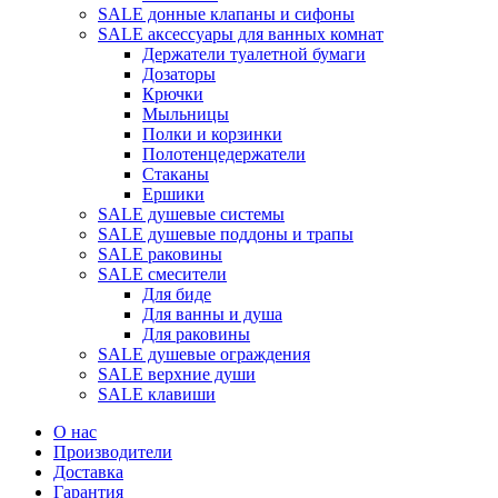
SALE донные клапаны и сифоны
SALE аксессуары для ванных комнат
Держатели туалетной бумаги
Дозаторы
Крючки
Мыльницы
Полки и корзинки
Полотенцедержатели
Стаканы
Ершики
SALE душевые системы
SALE душевые поддоны и трапы
SALE раковины
SALE смесители
Для биде
Для ванны и душа
Для раковины
SALE душевые ограждения
SALE верхние души
SALE клавиши
О нас
Производители
Доставка
Гарантия