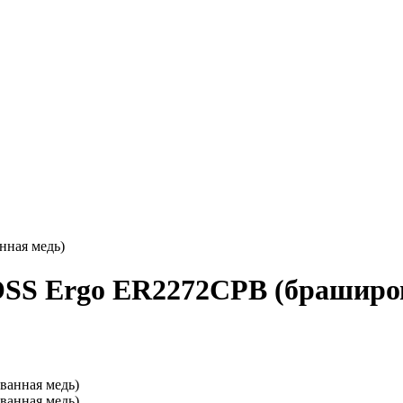
ная медь)
S Ergo ER2272CPB (браширов