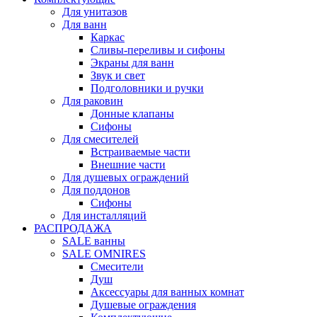
Для унитазов
Для ванн
Каркас
Сливы-переливы и сифоны
Экраны для ванн
Звук и свет
Подголовники и ручки
Для раковин
Донные клапаны
Сифоны
Для смесителей
Встраиваемые части
Внешние части
Для душевых ограждений
Для поддонов
Сифоны
Для инсталляций
РАСПРОДАЖА
SALE ванны
SALE OMNIRES
Смесители
Душ
Аксессуары для ванных комнат
Душевые ограждения