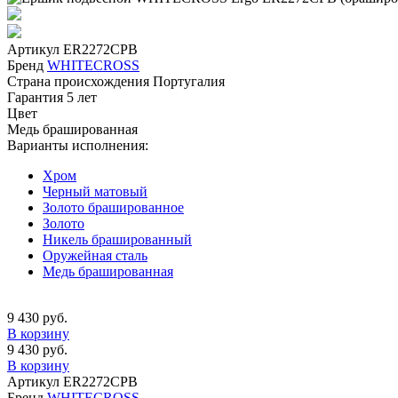
Артикул
ER2272CPB
Бренд
WHITECROSS
Страна происхождения
Португалия
Гарантия
5 лет
Цвет
Медь брашированная
Варианты исполнения:
Хром
Черный матовый
Золото брашированное
Золото
Никель брашированный
Оружейная сталь
Медь брашированная
9 430 руб.
В корзину
9 430 руб.
В корзину
Артикул
ER2272CPB
Бренд
WHITECROSS