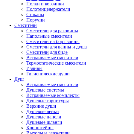
Полки и корзинки
Полотенцедержатели
Стаканы
Поручни
Смесители
Смесители для раковины
Напольные смесители
Смесители на борт ванны
Смесители для ванны и душа
Смесители для биде
Встраиваемые смесители
Термостатические смесители
Изливы
Гигиенические души
Душ
Встраиваемые смесители
Душевые системы
Встраиваемые комплекты
Душевые гарнитуры
Верхние души
Душевые лейки
Душевые панели
Душевые шланги
Кронштейны
Выходы и держатели