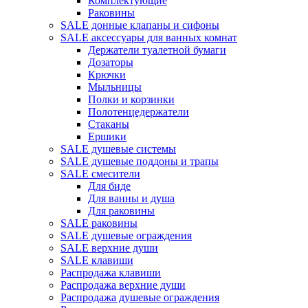
Комплектующие
Раковины
SALE донные клапаны и сифоны
SALE аксессуары для ванных комнат
Держатели туалетной бумаги
Дозаторы
Крючки
Мыльницы
Полки и корзинки
Полотенцедержатели
Стаканы
Ершики
SALE душевые системы
SALE душевые поддоны и трапы
SALE смесители
Для биде
Для ванны и душа
Для раковины
SALE раковины
SALE душевые ограждения
SALE верхние души
SALE клавиши
Распродажа клавиши
Распродажа верхние души
Распродажа душевые ограждения