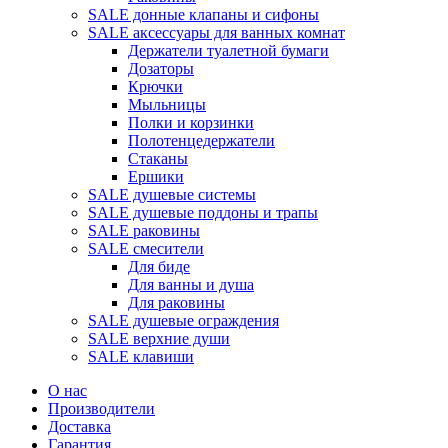
SALE донные клапаны и сифоны
SALE аксессуары для ванных комнат
Держатели туалетной бумаги
Дозаторы
Крючки
Мыльницы
Полки и корзинки
Полотенцедержатели
Стаканы
Ершики
SALE душевые системы
SALE душевые поддоны и трапы
SALE раковины
SALE смесители
Для биде
Для ванны и душа
Для раковины
SALE душевые ограждения
SALE верхние души
SALE клавиши
О нас
Производители
Доставка
Гарантия