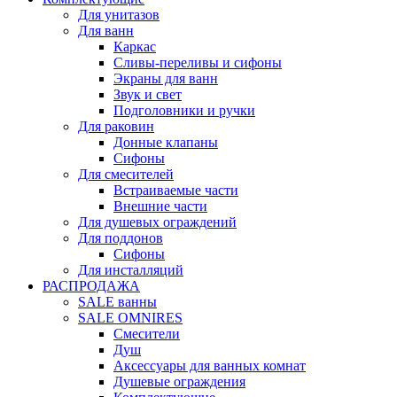
Для унитазов
Для ванн
Каркас
Сливы-переливы и сифоны
Экраны для ванн
Звук и свет
Подголовники и ручки
Для раковин
Донные клапаны
Сифоны
Для смесителей
Встраиваемые части
Внешние части
Для душевых ограждений
Для поддонов
Сифоны
Для инсталляций
РАСПРОДАЖА
SALE ванны
SALE OMNIRES
Смесители
Душ
Аксессуары для ванных комнат
Душевые ограждения