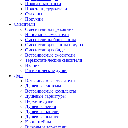
Полки и корзинки
Полотенцедержатели
Стаканы
Поручни
Смесители
Смесители для раковины
Напольные смесители
Смесители на борт ванны
Смесители для ванны и душа
Смесители для биде
Встраиваемые смесители
Термостатические смесители
Изливы
Гигиенические души
Душ
Встраиваемые смесители
Душевые системы
Встраиваемые комплекты
Душевые гарнитуры
Верхние души
Душевые лейки
Душевые панели
Душевые шланги
Кронштейны
Выходы и держатели