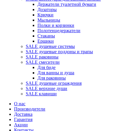
Держатели туалетной бумаги
Дозаторы
Крючки
Мыльницы
Полки и корзинки
Полотенцедержатели
Стаканы
Ершики
SALE душевые системы
SALE душевые поддоны и трапы
SALE раковины
SALE смесители
Для биде
Для ванны и душа
Для раковины
SALE душевые ограждения
SALE верхние души
SALE клавиши
О нас
Производители
Доставка
Гарантия
Акции
Контакты