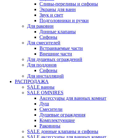
Сливы-переливы и сифоны
Экраны для ванн
Звук и свет
Подголовники и ручки
Для раковин
Донные клапаны
Сифоны
Для смесителей
Встраиваемые части
Внешние части
Для душевых ограждений
Для поддонов
Сифоны
Для инсталляций
РАСПРОДАЖА
SALE ванны
SALE OMNIRES
Аксессуары для ванных комнат
Душ
Смесители
Душевые ограждения
Комплектующие
Раковины
SALE донные клапаны и сифоны
SALE аксессуары для ванных комнат