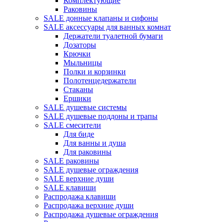
Комплектующие
Раковины
SALE донные клапаны и сифоны
SALE аксессуары для ванных комнат
Держатели туалетной бумаги
Дозаторы
Крючки
Мыльницы
Полки и корзинки
Полотенцедержатели
Стаканы
Ершики
SALE душевые системы
SALE душевые поддоны и трапы
SALE смесители
Для биде
Для ванны и душа
Для раковины
SALE раковины
SALE душевые ограждения
SALE верхние души
SALE клавиши
Распродажа клавиши
Распродажа верхние души
Распродажа душевые ограждения