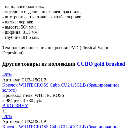
- напольный монтаж;
- материал изделия: нержавеющая сталь;
- внутренняя пластиковая колба: черная;
- щетка: черная;
- высота: 504 мм;
- ширина: 81,5 мм;
- глубина: 81,5 мм.
Технология нанесения покрытия: PVD (Physical Vapor
Deposition)
Другие товары из коллекции
CUBO gold brushed
-20%
Артикул:
CU2415GLB
Крючок WHITECROSS Cubo CU2415GLB (брашированное
золото)
Производитель:
WHITECROSS
2 984 руб.
3 730 руб.
В КОРЗИНУ
-20%
Артикул:
CU2410GLB
Крючок WHITECROSS Cubo CU2410GLB (брашированное