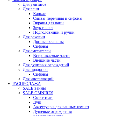
Для унитазов
Для ванн
Каркас
Сливы-переливы и сифоны
Экраны для ванн
Звук и свет
Подголовники и ручки
Для раковин
Донные клапаны
Сифоны
Для смесителей
Встраиваемые части
Внешние части
Для душевых ограждений
Для поддонов
Сифоны
Для инсталляций
РАСПРОДАЖА
SALE ванны
SALE OMNIRES
Смесители
Душ
Аксессуары для ванных комнат
Душевые ограждения