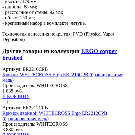
- высота: 179 мм;
- ширина: 68 мм;
- расстояние от стены: 92 мм;
- объем: 150 мл;
- крепежный набор в комплекте: латунь.
Технология нанесения покрытия: PVD (Physical Vapor
Deposition)
Другие товары из коллекции
ERGO copper
brushed
Артикул:
ER2216CPB
Крючок WHITECROSS Ergo ER2216CPB (брашированная
медь)
Производитель:
WHITECROSS
1 835 руб.
В КОРЗИНУ
Артикул:
ER2212CPB
Крючок двойной WHITECROSS Ergo ER2212CPB
(брашированная медь)
Производитель:
WHITECROSS
3 830 руб.
В КОРЗИНУ