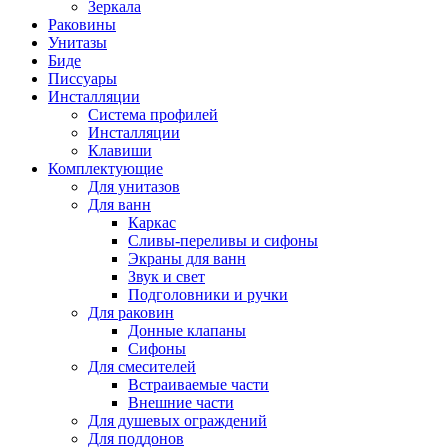
Зеркала
Раковины
Унитазы
Биде
Писсуары
Инсталляции
Система профилей
Инсталляции
Клавиши
Комплектующие
Для унитазов
Для ванн
Каркас
Сливы-переливы и сифоны
Экраны для ванн
Звук и свет
Подголовники и ручки
Для раковин
Донные клапаны
Сифоны
Для смесителей
Встраиваемые части
Внешние части
Для душевых ограждений
Для поддонов