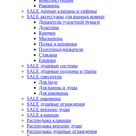
Комплектующие
Раковины
SALE донные клапаны и сифоны
SALE аксессуары для ванных комнат
Держатели туалетной бумаги
Дозаторы
Крючки
Мыльницы
Полки и корзинки
Полотенцедержатели
Стаканы
Ершики
SALE душевые системы
SALE душевые поддоны и трапы
SALE смесители
Для биде
Для ванны и душа
Для раковины
SALE раковины
SALE душевые ограждения
SALE верхние души
SALE клавиши
Распродажа клавиши
Распродажа верхние души
Распродажа душевые ограждения