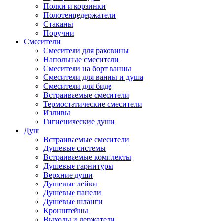
Полки и корзинки
Полотенцедержатели
Стаканы
Поручни
Смесители
Смесители для раковины
Напольные смесители
Смесители на борт ванны
Смесители для ванны и душа
Смесители для биде
Встраиваемые смесители
Термостатические смесители
Изливы
Гигиенические души
Душ
Встраиваемые смесители
Душевые системы
Встраиваемые комплекты
Душевые гарнитуры
Верхние души
Душевые лейки
Душевые панели
Душевые шланги
Кронштейны
Выходы и держатели